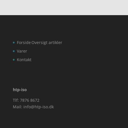
Forside
Oversigt artikler
Varer
Kontakt
htp-iso
Tlf: 7876 8672
Mail:
info@htp-iso.dk