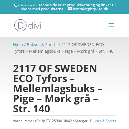
7876 8672 - Denne side er et produktkatalog og linker til
shops med produkterne
kontakt@htp-iso.dk
Hjem
/
Bukser & Shorts
/ 2117 OF SWEDEN ECO
Tyfors – Mellemlagsbuks – Pige – Mørk grå – Str. 140
2117 OF SWEDEN
ECO Tyfors –
Mellemlagsbuks –
Pige – Mørk grå –
Str. 140
Varenummer (SKU):
7312590410842
Kategori:
Bukser & Shorts