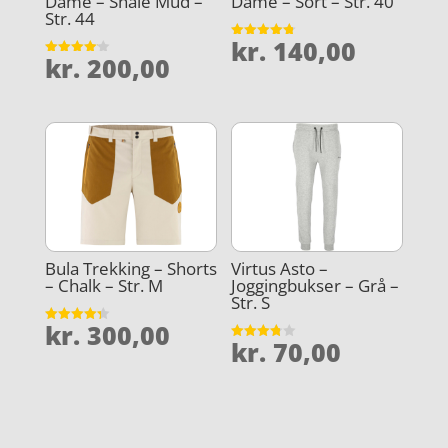
Dame – Shale Mud –
Dame – Sort – Str. 40
Str. 44
kr.
140,00
Vurderet
kr.
200,00
4.8
Vurderet
ud af 5
4.1
ud af 5
Bula Trekking – Shorts
Virtus Asto –
– Chalk – Str. M
Joggingbukser – Grå –
Str. S
kr.
300,00
Vurderet
kr.
70,00
4.3
Vurderet
ud af 5
3.8
ud af 5