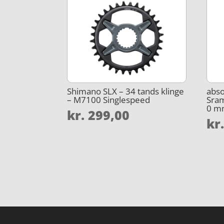
Shimano SLX – 34 tands klinge
abso
– M7100 Singlespeed
Sram
0 mm
kr.
299,00
kr