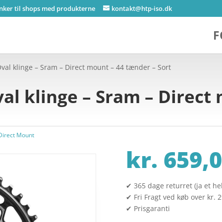
inker til shops med produkterne
kontakt@htp-iso.dk
F
al klinge – Sram – Direct mount – 44 tænder – Sort
l klinge – Sram – Direct 
 Direct Mount
kr.
659,0
✔ 365 dage returret (ja et hel
✔ Fri Fragt ved køb over kr. 
✔ Prisgaranti