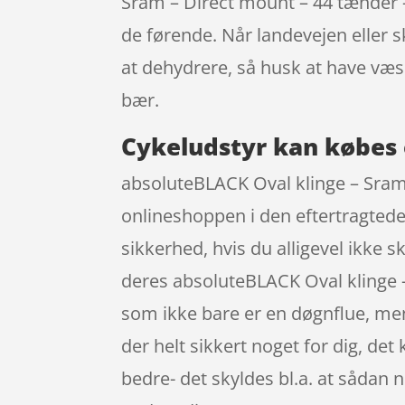
Sram – Direct mount – 44 tænder 
de førende. Når landevejen eller s
at dehydrere, så husk at have væ
bær.
Cykeludstyr kan købes 
absoluteBLACK Oval klinge – Sram 
onlineshoppen i den eftertragtede
sikkerhed, hvis du alligevel ikke 
deres absoluteBLACK Oval klinge 
som ikke bare er en døgnflue, men 
der helt sikkert noget for dig, de
bedre- det skyldes bl.a. at sådan