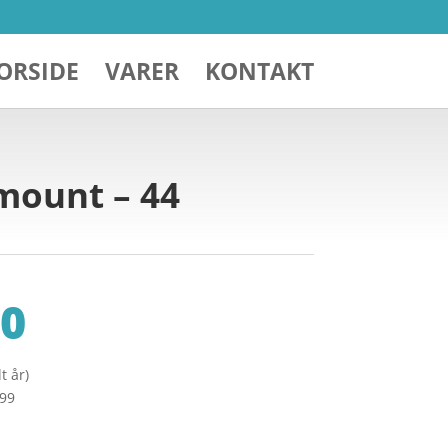
ORSIDE
VARER
KONTAKT
mount – 44
0
t år)
299