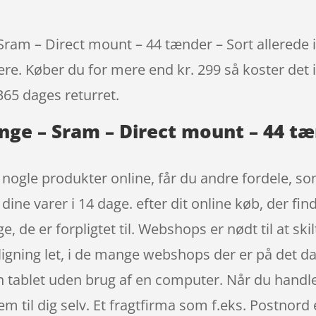
ram – Direct mount – 44 tænder – Sort allerede i 
igere. Køber du for mere end kr. 299 så koster det i
365 dages returret.
nge – Sram – Direct mount – 44 tæ
t nogle produkter online, får du andre fordele, som
dine varer i 14 dage. efter dit online køb, der fi
, de er forpligtet til. Webshops er nødt til at sk
ligning let, i de mange webshops der er på det 
n tablet uden brug af en computer. Når du handler 
m til dig selv. Et fragtfirma som f.eks. Postnord 