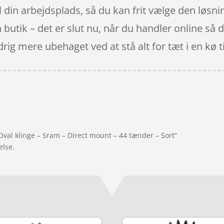
il din arbejdsplads, så du kan frit vælge den løsni
butik – det er slut nu, når du handler online så de
rig mere ubehaget ved at stå alt for tæt i en kø t
val klinge – Sram – Direct mount – 44 tænder – Sort”
else.