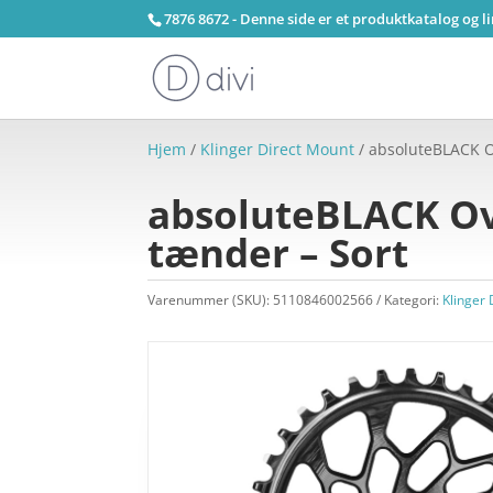
7876 8672 - Denne side er et produktkatalog og l
Hjem
/
Klinger Direct Mount
/ absoluteBLACK Ov
absoluteBLACK Ova
tænder – Sort
Varenummer (SKU):
5110846002566
Kategori:
Klinger