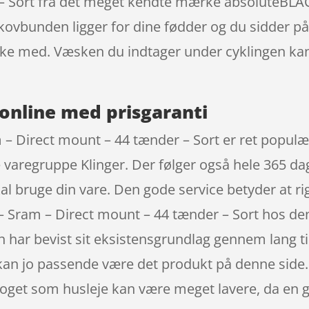
– Sort fra det meget kendte mærke absoluteBLACK
kovbunden ligger for dine fødder og du sidder på 
ske med. Væsken du indtager under cyklingen ka
online med prisgaranti
– Direct mount – 44 tænder – Sort er ret populær 
 varegruppe Klinger. Der følger også hele 365 dag
skal bruge din vare. Den gode service betyder at
– Sram – Direct mount – 44 tænder – Sort hos d
har bevist sit eksistensgrundlag gennem lang tid.
t kan jo passende være det produkt på denne side.
 noget som husleje kan være meget lavere, da en 