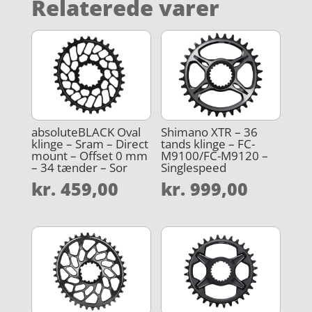
Relaterede varer
absoluteBLACK Oval
Shimano XTR – 36
klinge – Sram – Direct
tands klinge – FC-
mount – Offset 0 mm
M9100/FC-M9120 –
– 34 tænder – Sor
Singlespeed
kr.
459,00
kr.
999,00