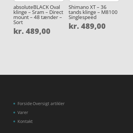
absoluteBLACK Oval
Shimano XT – 36
klinge – Sram – Direct
tands klinge – M8100
mount – 48 tænder –
Singlespeed
Sort
kr.
489,00
kr.
489,00
Forside
Oversigt artikler
Varer
Kontakt