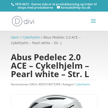
7876 8672 - Denne side er et produktkatalog og linker til
shops med produkterne
kontakt@htp-iso.dk
Hjem
/
Cykelhjelm
/ Abus Pedelec 2.0 ACE –
Cykelhjelm – Pearl white – Str. L
Abus Pedelec 2.0
ACE – Cykelhjelm –
Pearl white – Str. L
Varenummer (SKU):
4003318673399
Kategori:
Cykelhjelm