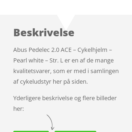
Bedømt
som
4.7
ud af 5
baseret på
Beskrivelse
kundebedø
mmelser
Abus Pedelec 2.0 ACE – Cykelhjelm –
Pearl white – Str. L er en af de mange
kvalitetsvarer, som er med i samlingen
af cykeludstyr her på siden.
Yderligere beskrivelse og flere billeder
her: