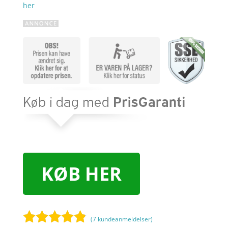
her
KØB HER
(
7
kundeanmeldelser)