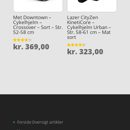
Met Downtown –
Lazer CityZen
Cykelhjelm –
KinetiCore –
Crossover – Sort – Str.
Cykelhjelm Urban –
52-58 cm
Str. 58-61 cm – Mat
sort
kr.
369,00
Vurderet
kr.
323,00
4.1
Vurderet
ud af 5
4.5
ud af 5
Forside
Oversigt artikler