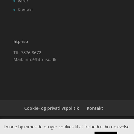
Varer
Kontakt
htp-iso
Tlf: 7876 8672
Mail:
info@htp-iso.dk
Cookie- og privatlivspolitik
Kontakt
Denne hjemmeside samler et bredt udvalg af
Denne hjemmeside bruger cookies til at forbedre din oplevelse.
spændende varer. Siden er et affiiliatesite, og nogle