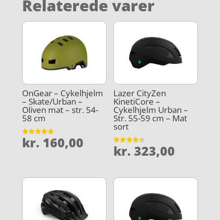
Relaterede varer
OnGear – Cykelhjelm
Lazer CityZen
– Skate/Urban –
KinetiCore –
Oliven mat – str. 54-
Cykelhjelm Urban –
58 cm
Str. 55-59 cm – Mat
sort
kr.
160,00
Vurderet
kr.
323,00
4.9
Vurderet
ud af 5
4.3
ud af 5