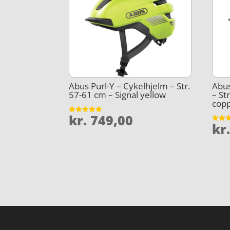
Abus Purl-Y – Cykelhjelm – Str.
Abus
57-61 cm – Signal yellow
– St
cop
kr.
749,00
Vurderet
kr
5
Vurder
ud af 5
4.7
ud af 