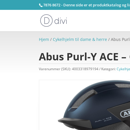
7876 8672 - Denne side er et produktkatalog og l
Hjem
/
Cykelhjelm til dame & herre
/ Abus Purl
Abus Purl-Y ACE – 
Varenummer (SKU):
4003318979194
Kategori:
Cykelhj