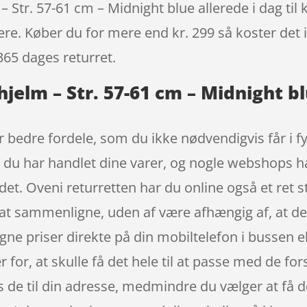
 Str. 57-61 cm – Midnight blue allerede i dag til
igere. Køber du for mere end kr. 299 så koster det i
365 dages returret.
hjelm – Str. 57-61 cm – Midnight b
r bedre fordele, som du ikke nødvendigvis får i f
r du har handlet dine varer, og nogle webshops har
et. Oveni returretten har du online også et ret s
ig at sammenligne, uden af være afhængig af, at d
 priser direkte på din mobiltelefon i bussen ell
r for, at skulle få det hele til at passe med de for
s de til din adresse, medmindre du vælger at få d