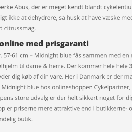
rke Abus, der er meget kendt blandt cykelentiua
gtigt ikke at dehydrere, så husk at have væske m
d citrussmag.
online med prisgaranti
r. 57-61 cm – Midnight blue fås sammen med en m
lhjelm til dame & herre. Der kommer hele hele 3
ryder dig køb af din vare. Her i Danmark er der 
– Midnight blue hos onlineshoppen Cykelpartner,
ns store udvalg er der helt sikkert noget for di
 er priserne mere attraktive end i butikkerne- o
ndelig butik.