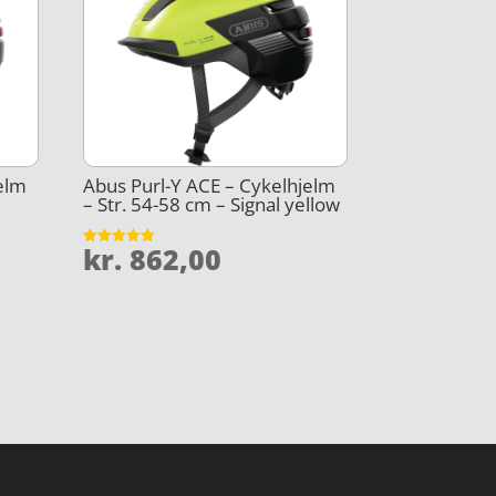
elm
Abus Purl-Y ACE – Cykelhjelm
– Str. 54-58 cm – Signal yellow
kr.
862,00
Vurderet
4.9
ud af 5