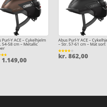
 Purl-Y ACE – Cykelhjelm
Abus Purl-Y ACE – Cykelhj
r. 54-58 cm – Metallic
– Str. 57-61 cm – Mat sort
per
kr.
862,00
Vurderet
.
1.149,00
3.8
et
ud af 5
5