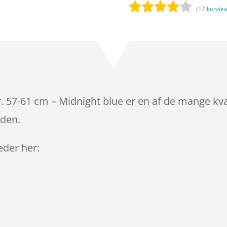
(
17
kundea
Bedømt
som
3.9
ud af 5
baseret
på
kundebed
ømmels
r. 57-61 cm – Midnight blue er en af de mange kva
er
iden.
leder her: