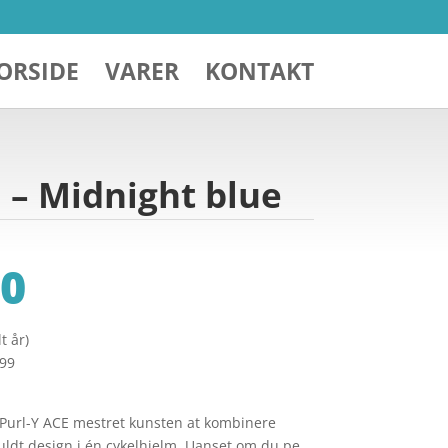
ORSIDE
VARER
KONTAKT
m – Midnight blue
0
t år)
299
Purl-Y ACE mestret kunsten at kombinere
lfuldt design i én cykelhjelm. Uanset om du pe…