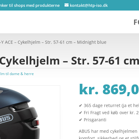
inker til shops med produkterne
kontakt@htp-iso.dk
F
-Y ACE – Cykelhjelm – Str. 57-61 cm – Midnight blue
Cykelhjelm – Str. 57-61 c
elm til dame & herre
kr.
869,0
✔ 365 dage returret (ja et hel
✔ Fri Fragt ved køb over kr. 
✔ Prisgaranti
ABUS har med cykelhjelmen 
komfort, sikkerhed og et sti