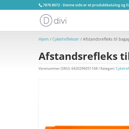
7876 8672 - Denne side er et produktkatalog og l
Hjem
/
Cykelreflekser
/ Afstandsrefleks til bag
Afstandsrefleks t
Varenummer (SKU):
6420296051168
Kategori:
Cykelre