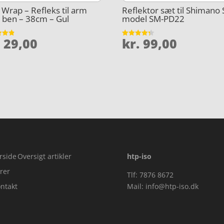
Wrap – Refleks til arm
Reflektor sæt til Shimano
r ben – 38cm – Gul
model SM-PD22
.
29,00
kr.
99,00
et
Vurderet
4.3
5
ud af 5
rside
Oversigt artikler
htp-iso
rer
Tlf: 7876 8672
ntakt
Mail:
info@htp-iso.dk