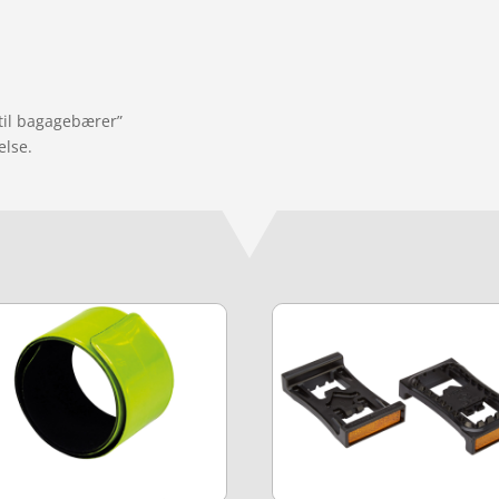
 til bagagebærer”
else.