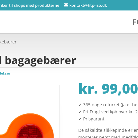
inker til shops med produkterne
kontakt@htp-iso.dk
F
agebærer
il bagagebærer
flekser
kr.
99,00
✔ 365 dage returret (ja et hel
✔ Fri Fragt ved køb over kr. 
✔ Prisgaranti
De såkaldte slikkepinde er e
monteres nemt med medfølg