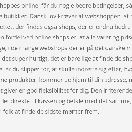
shoppes online, får du nogle bedre betingelser, 
ske butikker. Dansk lov kræver af webshoppen, at d
nettet, der findes også shops, der er endnu bedre
n fordel ved online shops er, at alle varer og pris
ge, i de mange webshops der er på det danske mar
et super hurtigt, det er bare lige at finde de sho
, er du slipper for, at skulle indrette sig efter, 
dine produkter, kommer de hjem til din adresse,
t giver en god fleksibilitet for dig. Den irritere
r det direkte til kassen og betale med det samme,
or folk at finde de sidste mønter frem.