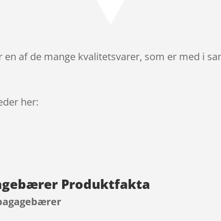
r en af de mange kvalitetsvarer, som er med i sa
leder her:
gagebærer Produktfakta
l bagagebærer