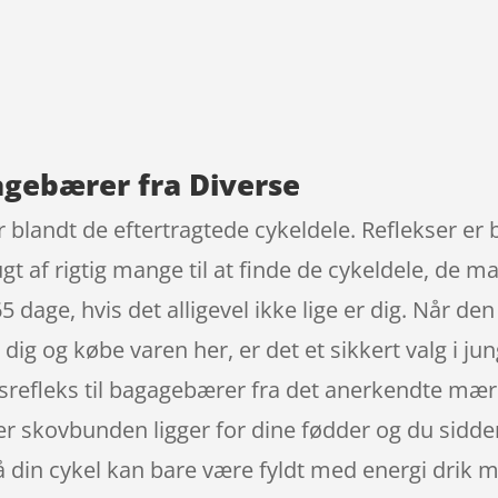
9
agebærer fra Diverse
r blandt de eftertragtede cykeldele. Reflekser er
gt af rigtig mange til at finde de cykeldele, de m
 dage, hvis det alligevel ikke lige er dig. Når den h
ig og købe varen her, er det et sikkert valg i jun
dsrefleks til bagagebærer fra det anerkendte mær
er skovbunden ligger for dine fødder og du sidder
din cykel kan bare være fyldt med energi drik 