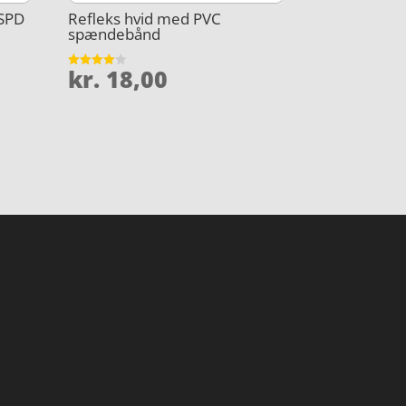
 SPD
Refleks hvid med PVC
spændebånd
kr.
18,00
Vurderet
4
ud af 5