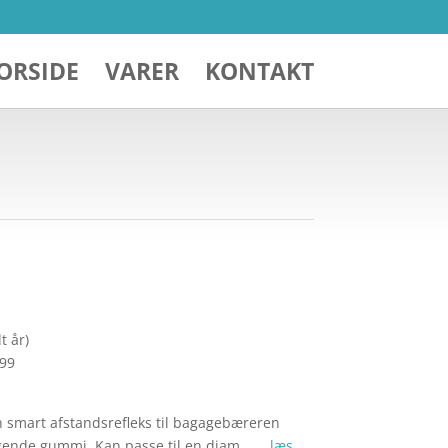
ORSIDE
VARER
KONTAKT
t år)
299
n smart afstandsrefleks til bagagebæreren
ende gummi. Kan passe til en diam… …
læs