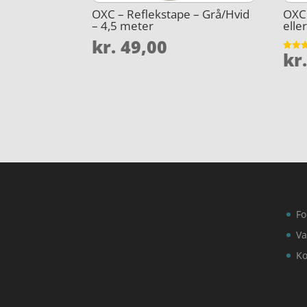
OXC – Reflekstape – Grå/Hvid
OXC 
– 4,5 meter
elle
kr.
49,00
kr
Vurder
4.8
ud af 
Fo
Va
Ko