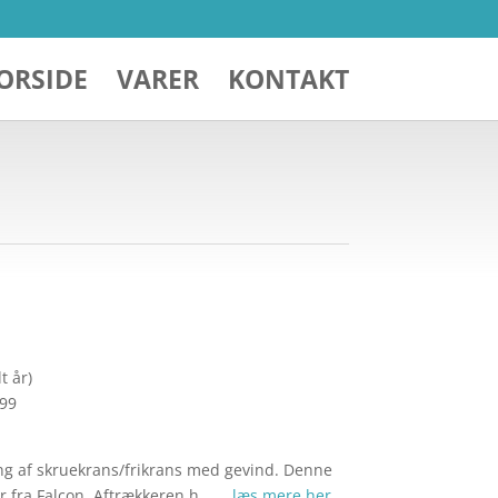
ORSIDE
VARER
KONTAKT
t år)
299
ng af skruekrans/frikrans med gevind. Denne
ter fra Falcon. Aftrækkeren h… …
læs mere her