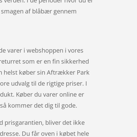
s verden. I de perioder hvor du er
re smagen af blåbær gennem
nde varer i webshoppen i vores
 returret som er en fin sikkerhed
an helst køber sin Aftrækker Park
 udvalg til de rigtige priser. I
odukt. Køber du varer online er
så kommer det dig til gode.
 prisgarantien, bliver det ikke
adresse. Du får oven i købet hele