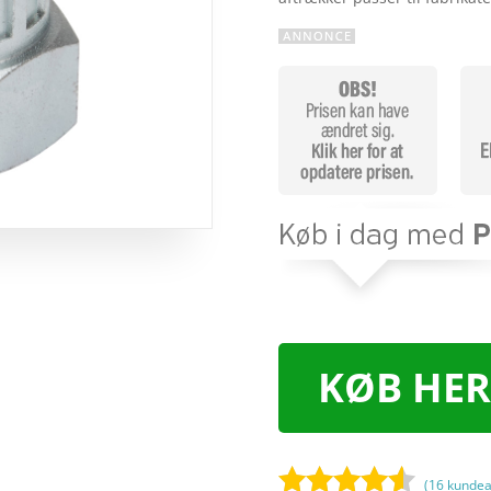
KØB HER
(
16
kundea