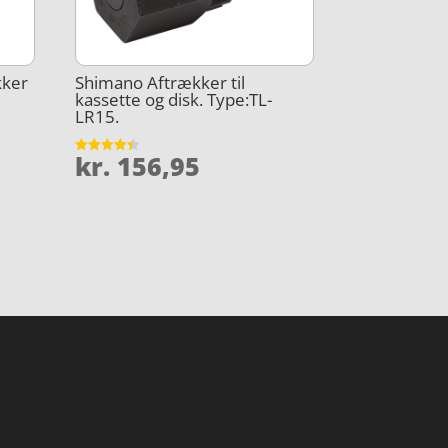
kker
Shimano Aftrækker til
kassette og disk. Type:TL-
LR15.
kr.
156,95
Vurderet
4.4
ud af 5