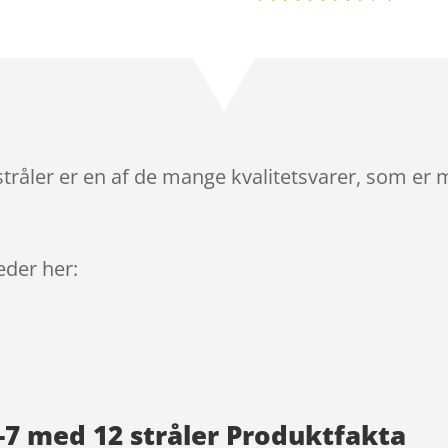
Bedømt
som
4.4
ud af 5
baseret
på
kundebedø
mmelser
tråler er en af de mange kvalitetsvarer, som er 
leder her:
-7 med 12 stråler Produktfakta