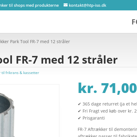
inker til shops med produkterne
kontakt@htp-iso.dk
F
kker Park Tool FR-7 med 12 stråler
ol FR-7 med 12 stråler
 til frikrans & kassetter
kr.
71,00
✔ 365 dage returret (ja et hel
✔ Fri Fragt ved køb over kr. 
✔ Prisgaranti
FR-7 Aftrækker til demonteri
aftrækker passer til fabrika