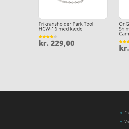
Frikransholder Park Tool
OnGe
HCW-16 med kæde
Shi
Cam
kr.
229,00
Vurderet
kr
4.2
Vurder
ud af 5
4.4
ud af 
Fo
Va