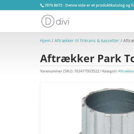
7876 8672 - Denne side er et produktkatalog og l
Hjem
/
Aftrækker til frikrans & kassetter
/ Aftræ
Aftrækker Park To
Varenummer (SKU):
763477003522
Kategori:
Aftrækker