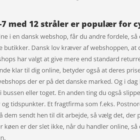
7 med 12 stråler er populær for c
ine i en dansk webshop, får du andre fordele, så
ske butikker. Dansk lov kræver af webshoppen, at d
bshops har valgt at give mere end standard retur
nde klar til dig online, betyder også at deres pris
webshops der er på det danske marked. Og i dag
 bussen eller toget. En anden ting du også slipper f
 og tidspunkter. Et fragtfirma som f.eks. Postnord
få dem sendt hen til dit arbejde, så vælg det, der 
køen er der slet ikke, når du handler online, så d
n.