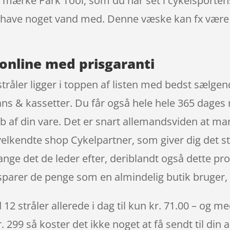
de mærke Park Tool, som du har set i cykelsporten
 at have noget vand med. Denne væske kan fx væ
online med prisgaranti
tråler ligger i toppen af listen med bedst sælge
rans & kassetter. Du får også hele hele 365 dages
køb af din vare. Det er snart allemandsviden at m
lkendte shop Cykelpartner, som giver dig det store
ange det de leder efter, deriblandt også dette pr
parer de penge som en almindelig butik bruger, 
 stråler allerede i dag til kun kr. 71.00 – og med
. 299 så koster det ikke noget at få sendt til din 