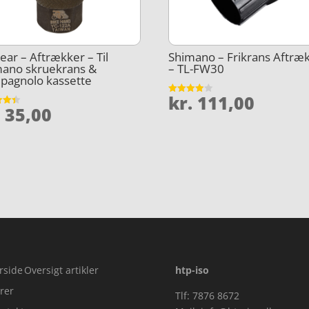
ar – Aftrækker – Til
Shimano – Frikrans Aftræ
mano skruekrans &
– TL-FW30
pagnolo kassette
kr.
111,00
Vurderet
.
35,00
3.9
et
ud af 5
5
rside
Oversigt artikler
htp-iso
rer
Tlf: 7876 8672