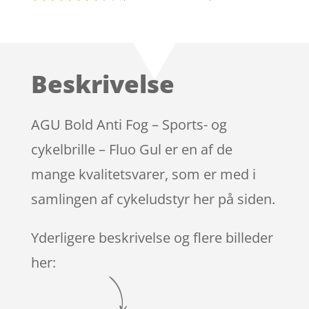
Bedømt
som
4
ud af 5
baseret
Beskrivelse
på
kundebed
ømmels
AGU Bold Anti Fog – Sports- og
er
cykelbrille – Fluo Gul er en af de
mange kvalitetsvarer, som er med i
samlingen af cykeludstyr her på siden.
Yderligere beskrivelse og flere billeder
her: