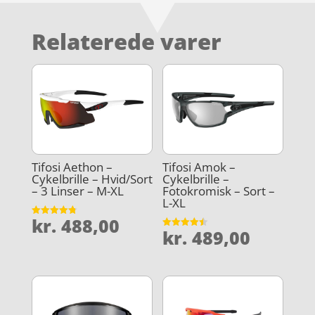
Relaterede varer
Tifosi Aethon –
Tifosi Amok –
Cykelbrille – Hvid/Sort
Cykelbrille –
– 3 Linser – M-XL
Fotokromisk – Sort –
L-XL
kr.
488,00
Vurderet
kr.
489,00
4.8
Vurderet
ud af 5
4.5
ud af 5