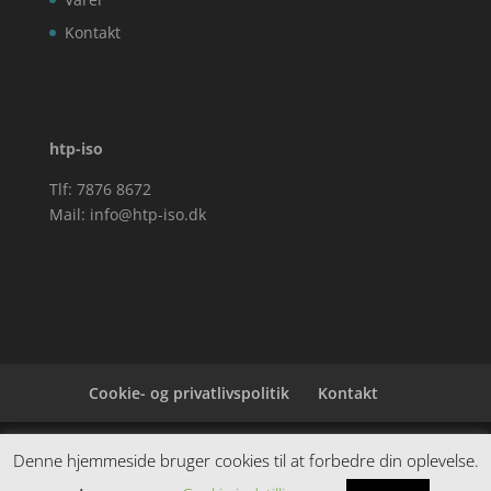
Kontakt
htp-iso
Tlf: 7876 8672
Mail:
info@htp-iso.dk
Cookie- og privatlivspolitik
Kontakt
Denne hjemmeside samler et bredt udvalg af
Denne hjemmeside bruger cookies til at forbedre din oplevelse.
spændende varer. Siden er et affiiliatesite, og nogle