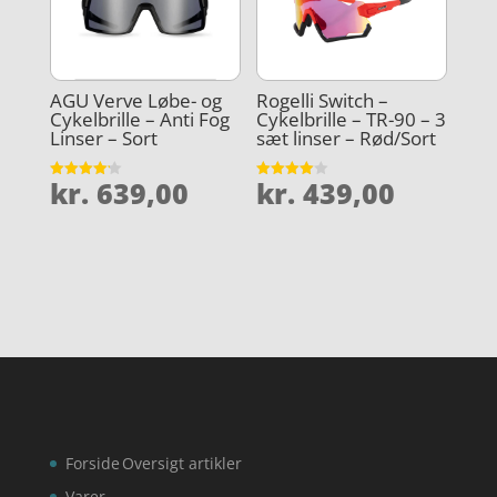
AGU Verve Løbe- og
Rogelli Switch –
Cykelbrille – Anti Fog
Cykelbrille – TR-90 – 3
Linser – Sort
sæt linser – Rød/Sort
kr.
639,00
kr.
439,00
Vurderet
Vurderet
4.2
4
ud af 5
ud af 5
Forside
Oversigt artikler
Varer