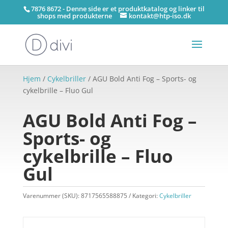
7876 8672 - Denne side er et produktkatalog og linker til
shops med produkterne
kontakt@htp-iso.dk
Hjem
/
Cykelbriller
/ AGU Bold Anti Fog – Sports- og
cykelbrille – Fluo Gul
AGU Bold Anti Fog –
Sports- og
cykelbrille – Fluo
Gul
Varenummer (SKU):
8717565588875
Kategori:
Cykelbriller