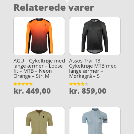
Relaterede varer
AGU – Cykeltrøje med
Assos Trail T3 –
lange ærmer – Loose
Cykeltrøje MTB med
fit – MTB – Neon
lange ærmer –
Orange – Str. M
Mørkegrå – S
kr.
449,00
kr.
859,00
Vurderet
Vurderet
4.8
4.2
ud af 5
ud af 5