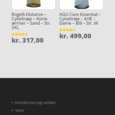
Rogelli Distance –
AGU Core Essential –
Cykeltrøje – Korte
Cykeltrøje – K/Æ –
ærmer – Sand – Str.
Dame – Blå – Str. M
2XL
kr.
499,00
Vurderet
kr.
317,00
4.3
Vurderet
ud af 5
4.5
ud af 5
Forside
Oversigt artikler
Varer