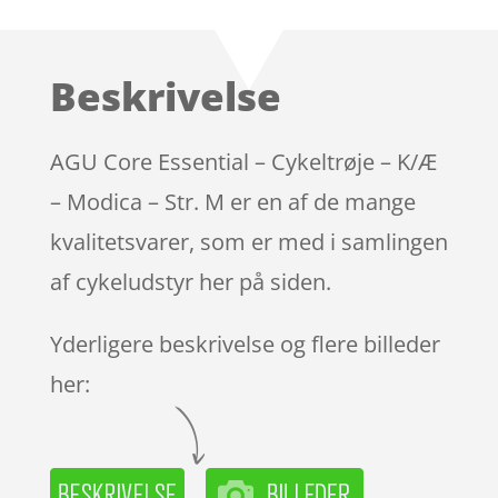
som
4.2
ud af 5
baseret
Beskrivelse
på
kundebedø
mmelser
AGU Core Essential – Cykeltrøje – K/Æ
– Modica – Str. M er en af de mange
kvalitetsvarer, som er med i samlingen
af cykeludstyr her på siden.
Yderligere beskrivelse og flere billeder
her: