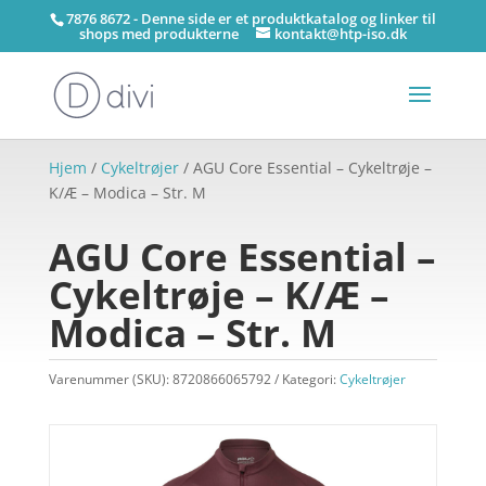
7876 8672 - Denne side er et produktkatalog og linker til
shops med produkterne
kontakt@htp-iso.dk
Hjem
/
Cykeltrøjer
/ AGU Core Essential – Cykeltrøje –
K/Æ – Modica – Str. M
AGU Core Essential –
Cykeltrøje – K/Æ –
Modica – Str. M
Varenummer (SKU):
8720866065792
Kategori:
Cykeltrøjer