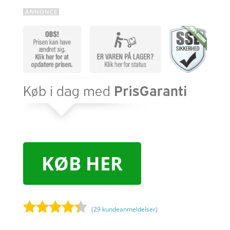
KØB HER
(
29
kundeanmeldelser)
Bedømt