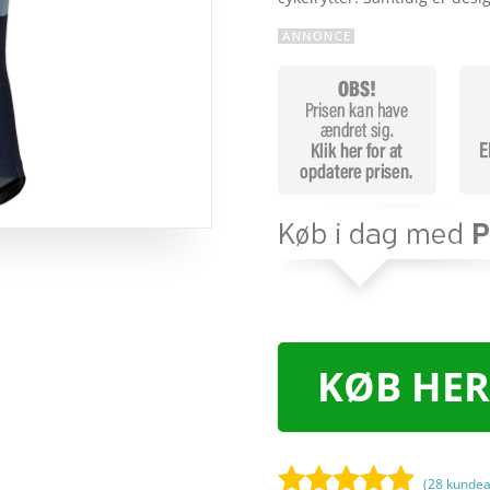
KØB HER
(
28
kundea