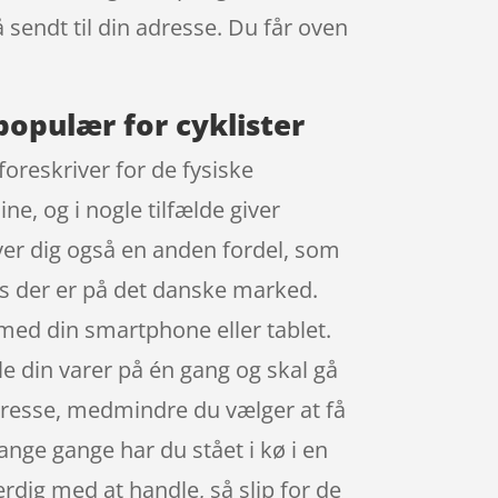
å sendt til din adresse. Du får oven
 populær for cyklister
foreskriver for de fysiske
ne, og i nogle tilfælde giver
ver dig også en anden fordel, som
ps der er på det danske marked.
 med din smartphone eller tablet.
le din varer på én gang og skal gå
adresse, medmindre du vælger at få
ange gange har du stået i kø i en
færdig med at handle, så slip for de