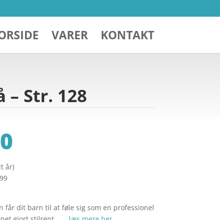
ORSIDE
VARER
KONTAKT
 – Str. 128
0
t år)
299
 får dit barn til at føle sig som en professionel
gnet gjort stilrent… …
læs mere her