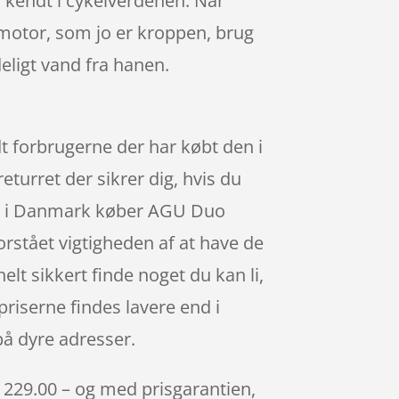
r kendt i cykelverdenen. Når
 motor, som jo er kroppen, brug
eligt vand fra hanen.
dt forbrugerne der har købt den i
eturret der sikrer dig, hvis du
ere i Danmark køber AGU Duo
forstået vigtigheden af at have de
elt sikkert finde noget du kan li,
riserne findes lavere end i
på dyre adresser.
r. 229.00 – og med prisgarantien,