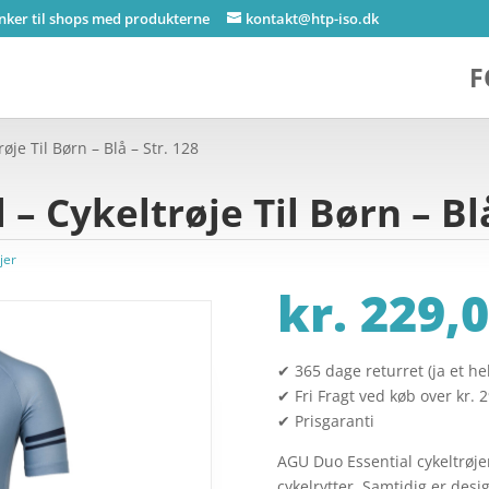
inker til shops med produkterne
kontakt@htp-iso.dk
F
øje Til Børn – Blå – Str. 128
– Cykeltrøje Til Børn – Blå
jer
kr.
229,0
✔ 365 dage returret (ja et hel
✔ Fri Fragt ved køb over kr. 
✔ Prisgaranti
AGU Duo Essential cykeltrøjen
cykelrytter. Samtidig er desi