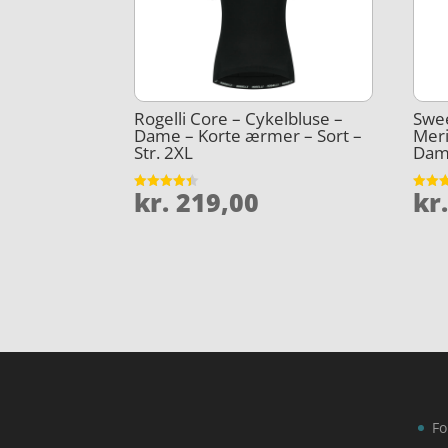
Rogelli Core – Cykelbluse –
Swee
Dame – Korte ærmer – Sort –
Meri
Str. 2XL
Dame
kr.
219,00
kr
Vurderet
Vurder
4.4
4.3
ud af 5
ud af 
Fo