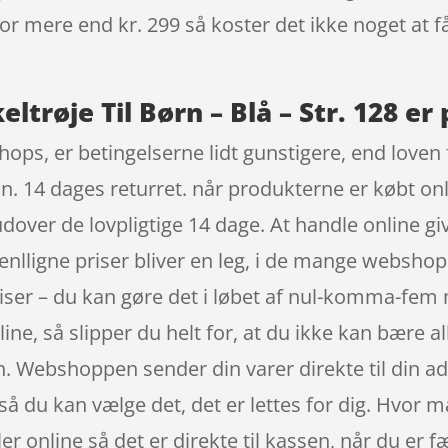
 for mere end kr. 299 så koster det ikke noget at f
ltrøje Til Børn – Blå – Str. 128 er
ops, er betingelserne lidt gunstigere, end loven 
n. 14 dages returret. når produkterne er købt onli
ver de lovpligtige 14 dage. At handle online gi
menlligne priser bliver en leg, i de mange websho
riser – du kan gøre det i løbet af nul-komma-fem
ne, så slipper du helt for, at du ikke kan bære al
len. Webshoppen sender din varer direkte til din 
så du kan vælge det, det er lettes for dig. Hvor m
ler online så det er direkte til kassen, når du er 