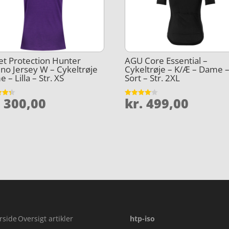
t Protection Hunter
AGU Core Essential –
no Jersey W – Cykeltrøje
Cykeltrøje – K/Æ – Dame 
 – Lilla – Str. XS
Sort – Str. 2XL
.
300,00
kr.
499,00
et
Vurderet
4.1
5
ud af 5
rside
Oversigt artikler
htp-iso