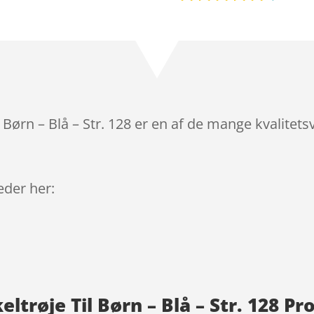
Bedømt
som
4.8
ud af 5
baseret på
kundebedø
mmelser
 Børn – Blå – Str. 128 er en af de mange kvalitet
leder her:
ltrøje Til Børn – Blå – Str. 128 P