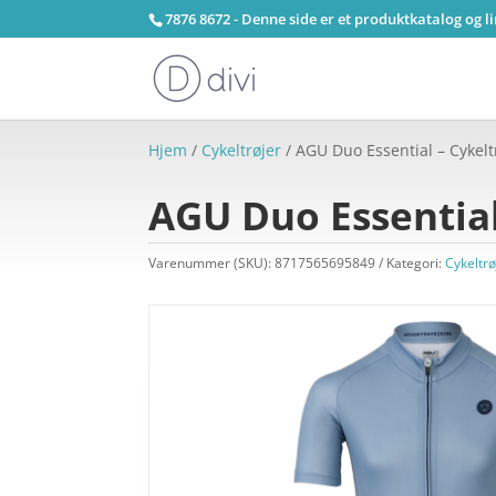
7876 8672 - Denne side er et produktkatalog og l
Hjem
/
Cykeltrøjer
/ AGU Duo Essential – Cykeltr
AGU Duo Essential 
Varenummer (SKU):
8717565695849
Kategori:
Cykeltrø