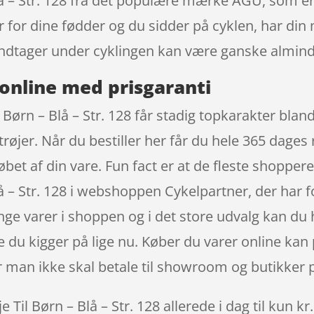
Blå – Str. 128 fra det populære mærke AGU, som e
r for dine fødder og du sidder på cyklen, har din
indtager under cyklingen kan være ganske almind
online med prisgaranti
 Børn – Blå – Str. 128 får stadig topkarakter blan
øjer. Når du bestiller her får du hele 365 dages r
øbet af din vare. Fun fact er at de fleste shopp
Blå – Str. 128 i webshoppen Cykelpartner, der har 
nge varer i shoppen og i det store udvalg kan du h
du kigger på lige nu. Køber du varer online kan p
år man ikke skal betale til showroom og butikker 
Til Børn – Blå – Str. 128 allerede i dag til kun k