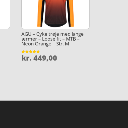
AGU – Cykeltrøje med lange
–
ærmer – Loose fit – MTB –
Neon Orange – Str. M
kr.
449,00
Vurderet
4.8
ud af 5