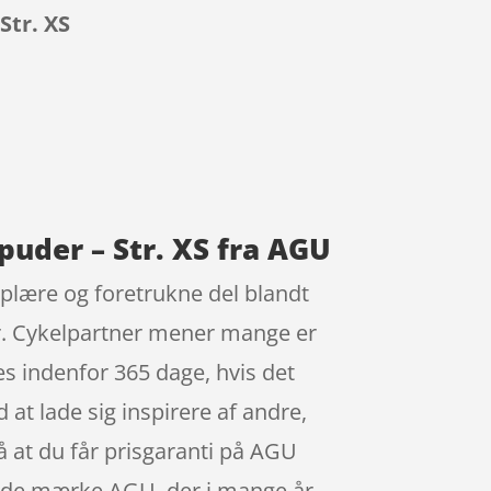
Str. XS
puder – Str. XS fra AGU
plære og foretrukne del blandt
yr. Cykelpartner mener mange er
es indenfor 365 dage, hvis det
d at lade sig inspirere af andre,
å at du får prisgaranti på AGU
 fede mærke AGU, der i mange år