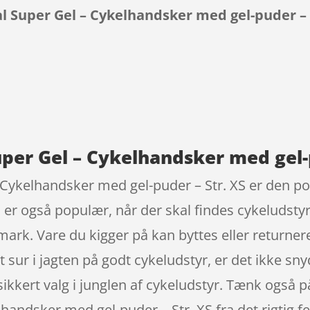
l Super Gel – Cykelhandsker med gel-puder – 
9
uper Gel – Cykelhandsker med gel-
Cykelhandsker med gel-puder – Str. XS er den po
er også populær, når der skal findes cykeludst
ark. Vare du kigger på kan byttes eller returner
bet sur i jagten på godt cykeludstyr, er det ikke sny
sikkert valg i junglen af cykeludstyr. Tænk også p
lhandsker med gel-puder – Str. XS fra det rigtig