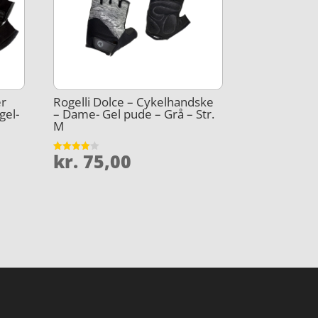
er
Rogelli Dolce – Cykelhandske
gel-
– Dame- Gel pude – Grå – Str.
M
kr.
75,00
Vurderet
4
ud af 5