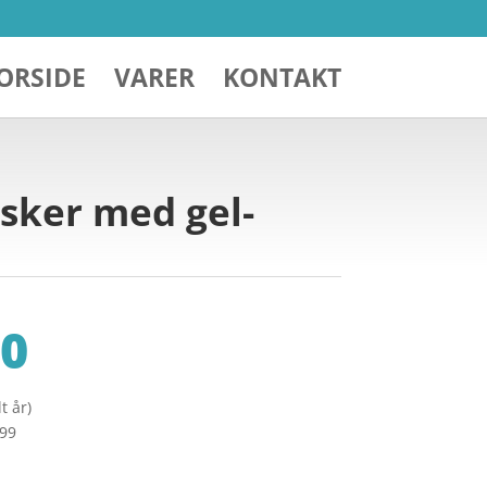
ORSIDE
VARER
KONTAKT
sker med gel-
0
t år)
299