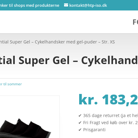
inker til shops med produkterne
kontakt@htp-iso.dk
F
tial Super Gel – Cykelhandsker med gel-puder – Str. XS
ial Super Gel – Cykelhand
r til sommer
kr.
183,2
✔ 365 dage returret (ja et hel
✔ Fri Fragt ved køb over kr. 
✔ Prisgaranti