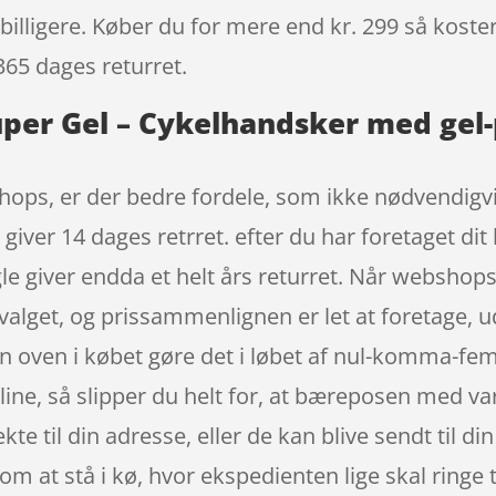
billigere. Køber du for mere end kr. 299 så koster 
365 dages returret.
per Gel – Cykelhandsker med gel-p
ops, er der bedre fordele, som ikke nødvendigvis
iver 14 dages retrret. efter du har foretaget dit 
 giver endda et helt års returret. Når webshops
valget, og prissammenlignen er let at foretage, u
n oven i købet gøre det i løbet af nul-komma-fe
ine, så slipper du helt for, at bæreposen med var
 til din adresse, eller de kan blive sendt til din
om at stå i kø, hvor ekspedienten lige skal ringe 