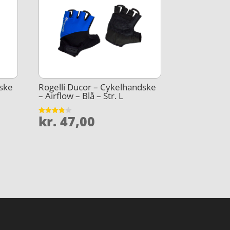
dske
Rogelli Ducor – Cykelhandske
– Airflow – Blå – Str. L
kr.
47,00
Vurderet
3.8
ud af 5