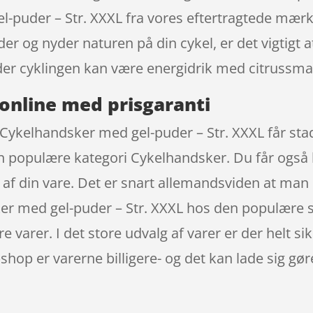
l-puder – Str. XXXL fra vores eftertragtede mær
dder og nyder naturen på din cykel, er det vigtigt
er cyklingen kan være energidrik med citrussma
online med prisgaranti
Cykelhandsker med gel-puder – Str. XXXL får sta
n populære kategori Cykelhandsker. Du får også he
t af din vare. Det er snart allemandsviden at ma
er med gel-puder – Str. XXXL hos den populære s
varer. I det store udvalg af varer er der helt sik
hop er varerne billigere- og det kan lade sig gør