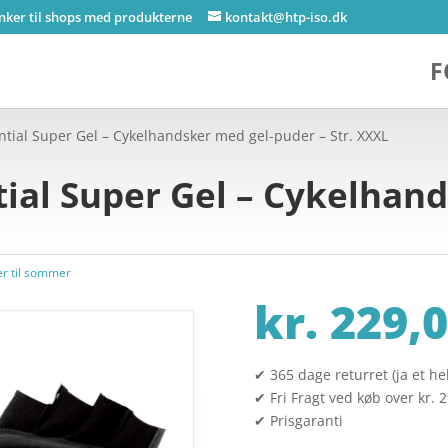
inker til shops med produkterne
kontakt@htp-iso.dk
F
tial Super Gel – Cykelhandsker med gel-puder – Str. XXXL
ial Super Gel – Cykelhand
r til sommer
kr.
229,0
✔ 365 dage returret (ja et hel
✔ Fri Fragt ved køb over kr. 
✔ Prisgaranti