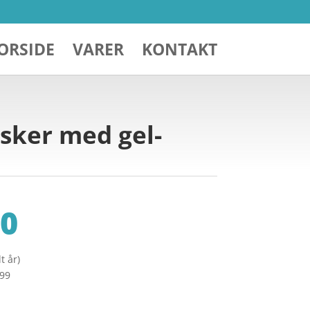
ORSIDE
VARER
KONTAKT
sker med gel-
0
t år)
299