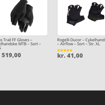
s Trail FF Gloves –
Rogelli Ducor – Cykelhan
lhandske MTB – Sort –
– Airflow – Sort – Str. XL
S
.
519,00
kr.
41,00
Vurderet
5
ud af 5