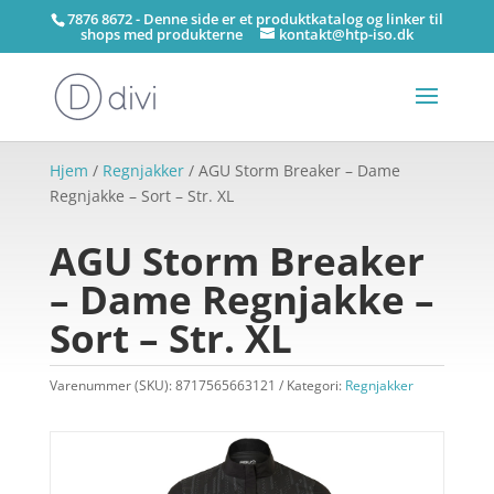
7876 8672 - Denne side er et produktkatalog og linker til
shops med produkterne
kontakt@htp-iso.dk
Hjem
/
Regnjakker
/ AGU Storm Breaker – Dame
Regnjakke – Sort – Str. XL
AGU Storm Breaker
– Dame Regnjakke –
Sort – Str. XL
Varenummer (SKU):
8717565663121
Kategori:
Regnjakker