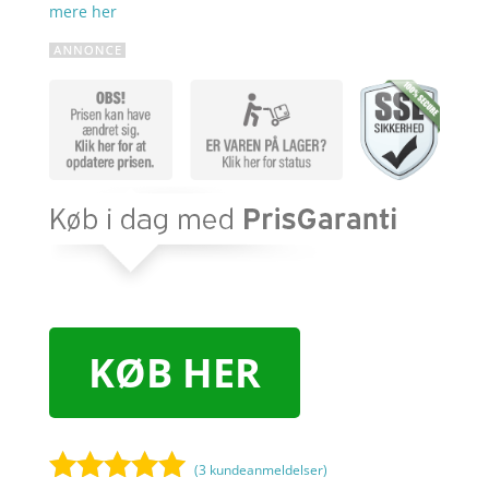
mere her
KØB HER
(
3
kundeanmeldelser)