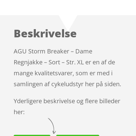
Bedømt
som
5
ud
af 5
baseret på
Beskrivelse
kundebedøm
melser
AGU Storm Breaker – Dame
Regnjakke – Sort – Str. XL er en af de
mange kvalitetsvarer, som er med i
samlingen af cykeludstyr her på siden.
Yderligere beskrivelse og flere billeder
her: