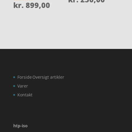
kr.
899,00
Vurderet
4.8
ud af 5
Forside
Oversigt artikler
Varer
Kontakt
htp-iso