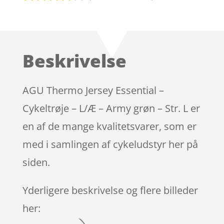
Bedømt
som
3.8
ud af 5
baseret
Beskrivelse
på
kundebed
ømmels
AGU Thermo Jersey Essential –
er
Cykeltrøje – L/Æ – Army grøn – Str. L er
en af de mange kvalitetsvarer, som er
med i samlingen af cykeludstyr her på
siden.
Yderligere beskrivelse og flere billeder
her: