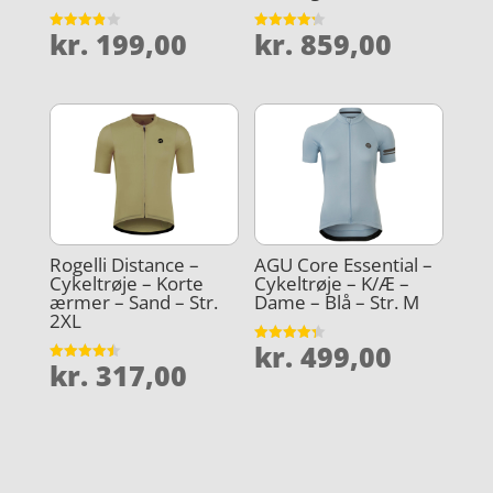
kr.
199,00
kr.
859,00
Vurderet
Vurderet
3.9
4.2
ud af 5
ud af 5
Rogelli Distance –
AGU Core Essential –
Cykeltrøje – Korte
Cykeltrøje – K/Æ –
ærmer – Sand – Str.
Dame – Blå – Str. M
2XL
kr.
499,00
Vurderet
kr.
317,00
4.3
Vurderet
ud af 5
4.5
ud af 5