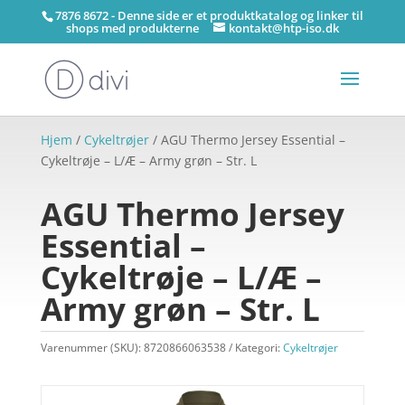
7876 8672 - Denne side er et produktkatalog og linker til
shops med produkterne
kontakt@htp-iso.dk
Hjem
/
Cykeltrøjer
/ AGU Thermo Jersey Essential –
Cykeltrøje – L/Æ – Army grøn – Str. L
AGU Thermo Jersey
Essential –
Cykeltrøje – L/Æ –
Army grøn – Str. L
Varenummer (SKU):
8720866063538
Kategori:
Cykeltrøjer