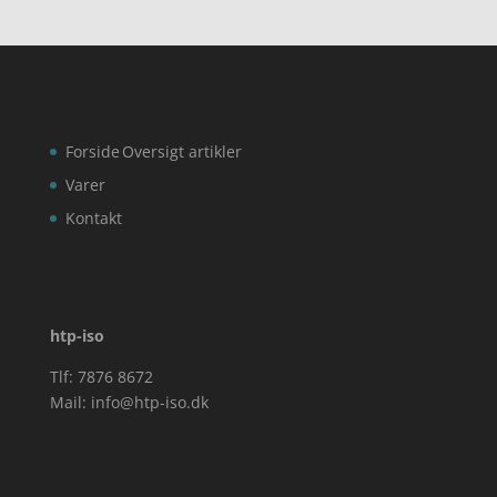
Forside
Oversigt artikler
Varer
Kontakt
htp-iso
Tlf: 7876 8672
Mail:
info@htp-iso.dk