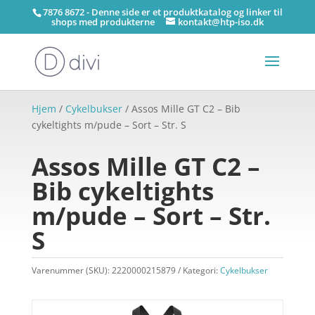
7876 8672 - Denne side er et produktkatalog og linker til
shops med produkterne
kontakt@htp-iso.dk
Hjem
/
Cykelbukser
/ Assos Mille GT C2 – Bib
cykeltights m/pude – Sort – Str. S
Assos Mille GT C2 –
Bib cykeltights
m/pude – Sort – Str.
S
Varenummer (SKU):
2220000215879
Kategori:
Cykelbukser