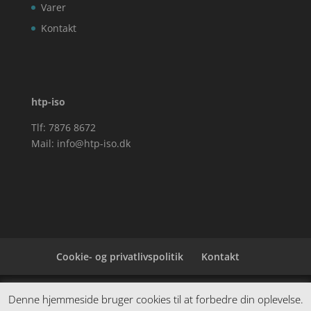
Varer
Kontakt
htp-iso
Tlf: 7876 8672
Mail:
info@htp-iso.dk
Cookie- og privatlivspolitik
Kontakt
Denne hjemmeside samler et bredt udvalg af
Denne hjemmeside bruger cookies til at forbedre din oplevelse.
spændende varer. Siden er et affiiliatesite, og nogle