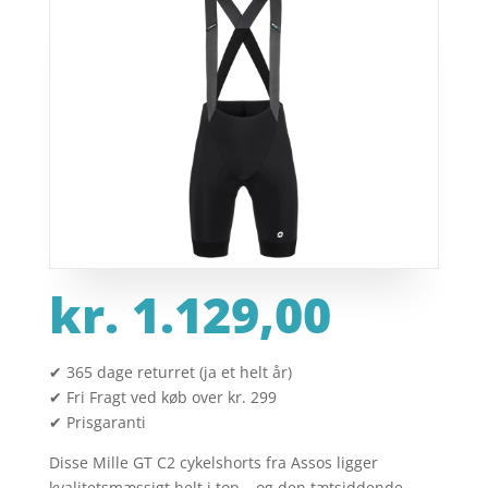
kr.
1.129,00
✔ 365 dage returret (ja et helt år)
✔ Fri Fragt ved køb over kr. 299
✔ Prisgaranti
Disse Mille GT C2 cykelshorts fra Assos ligger
kvalitetsmæssigt helt i top – og den tætsiddende