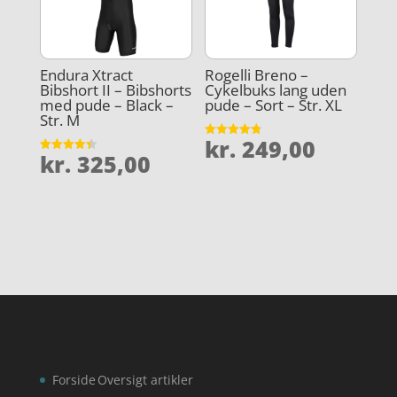
Endura Xtract
Rogelli Breno –
Bibshort II – Bibshorts
Cykelbuks lang uden
med pude – Black –
pude – Sort – Str. XL
Str. M
kr.
249,00
Vurderet
kr.
325,00
4.8
Vurderet
ud af 5
4.4
ud af 5
Forside
Oversigt artikler