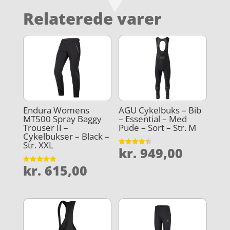
Relaterede varer
Endura Womens
AGU Cykelbuks – Bib
MT500 Spray Baggy
– Essential – Med
Trouser II –
Pude – Sort – Str. M
Cykelbukser – Black –
Str. XXL
kr.
949,00
Vurderet
4.4
ud af 5
kr.
615,00
Vurderet
4.9
ud af 5