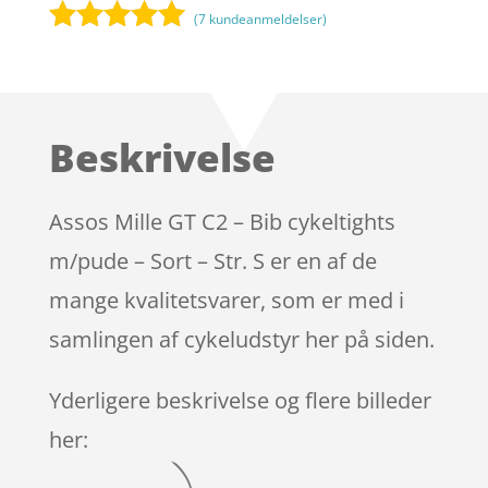
(
7
kundeanmeldelser)
Bedømt
som
4.9
ud af 5
baseret på
Beskrivelse
kundebedøm
melser
Assos Mille GT C2 – Bib cykeltights
m/pude – Sort – Str. S er en af de
mange kvalitetsvarer, som er med i
samlingen af cykeludstyr her på siden.
Yderligere beskrivelse og flere billeder
her: