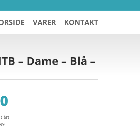
ORSIDE
VARER
KONTAKT
MTB – Dame – Blå –
0
t år)
299