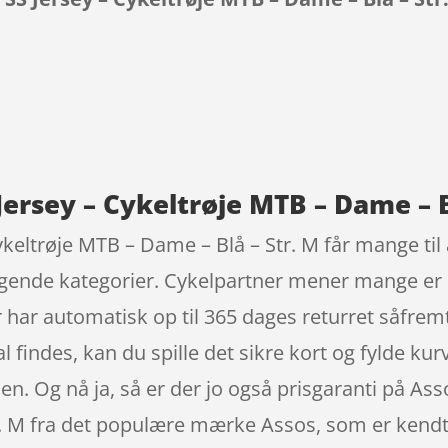
9
ersey – Cykeltrøje MTB – Dame – Bl
eltrøje MTB – Dame – Blå – Str. M får mange til a
lgende kategorier. Cykelpartner mener mange er 
har automatisk op til 365 dages returret såfremt
kal findes, kan du spille det sikre kort og fylde k
den. Og nå ja, så er der jo også prisgaranti på As
r. M fra det populære mærke Assos, som er kendt 