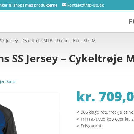
inker til shops med produkterne
kontakt@htp-iso.dk
F
S Jersey – Cykeltrøje MTB – Dame – Blå – Str. M
s SS Jersey – Cykeltrøje 
øjer Dame
kr.
709,0
✔ 365 dage returret (ja et hel
✔ Fri Fragt ved køb over kr. 
✔ Prisgaranti