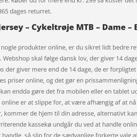
igere. Køber du for mere end kr. 299 så koster det i
365 dages returret.
ersey – Cykeltrøje MTB – Dame – B
t nogle produkter online, er du sikret lidt bedre 
r. Webshop skal følge dansk lov, der giver 14 dage
der giver mere end de 14 dage, de er forpligtet t
s priser online, og det gør en prissammenligning 
u kan endda gøre det fra mobilen eller en tablet 
online er at slippe for, at være afhængig af at nå
 kommer de hjem til din adresse, alternativt kan 
 irriterende kassekø undgår du ved at handle onli
t handle, så slip for de sædvanlige forkerte valg 