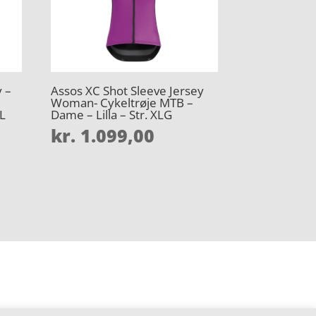
 –
Assos XC Shot Sleeve Jersey
d
Woman- Cykeltrøje MTB –
XL
Dame – Lilla – Str. XLG
kr.
1.099,00