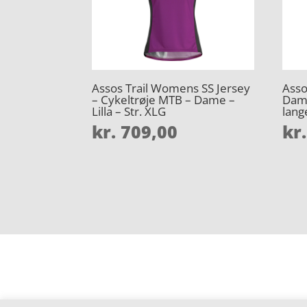
Assos Trail Womens SS Jersey
Asso
– Cykeltrøje MTB – Dame –
Dam
Lilla – Str. XLG
lang
kr.
709,00
kr.
Forside
Oversigt artikler
htp-iso
Varer
Tlf: 7876 8672
Kontakt
Mail:
info@htp-iso.dk
Cookie- og privatlivspolitik