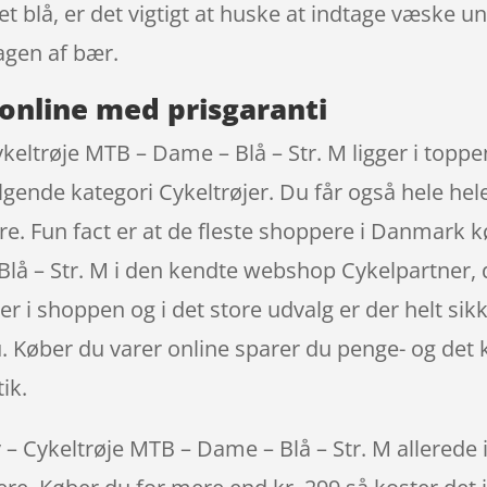
et blå, er det vigtigt at huske at indtage væske 
agen af bær.
online med prisgaranti
keltrøje MTB – Dame – Blå – Str. M ligger i topp
ende kategori Cykeltrøjer. Du får også hele hele 3
are. Fun fact er at de fleste shoppere i Danmark
lå – Str. M i den kendte webshop Cykelpartner, d
r i shoppen og i det store udvalg er der helt sikk
u. Køber du varer online sparer du penge- og det 
ik.
 Cykeltrøje MTB – Dame – Blå – Str. M allerede i