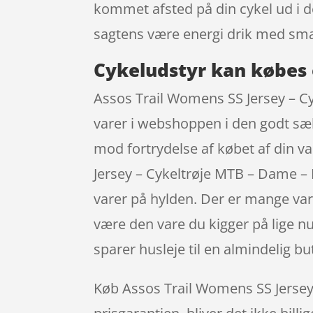
kommet afsted på din cykel ud i d
sagtens være energi drik med sm
Cykeludstyr kan købes 
Assos Trail Womens SS Jersey – Cy
varer i webshoppen i den godt sælg
mod fortrydelse af købet af din v
Jersey – Cykeltrøje MTB – Dame – B
varer på hylden. Der er mange vare
være den vare du kigger på lige n
sparer husleje til en almindelig but
Køb Assos Trail Womens SS Jersey –