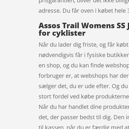
prisgarantien, bliver det ikke bill
adresse. Du får oven i købet hele 
Assos Trail Womens SS J
for cyklister
Når du lader dig friste, og får køb
nødvendigvis får i fysiske butikke
en shop, og du kan finde webshops 
forbruger er, at webshops har dere
sælger det, du er ude efter. Og d
stort fordel ved købe produkterne 
Når du har handlet dine produkter,
det, der passer bedst til dig. Den
til kassen, når du er færdig med a