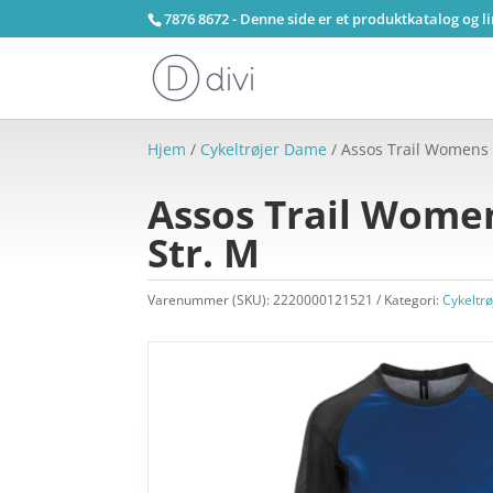
7876 8672 - Denne side er et produktkatalog og l
Hjem
/
Cykeltrøjer Dame
/ Assos Trail Womens S
Assos Trail Women
Str. M
Varenummer (SKU):
2220000121521
Kategori:
Cykeltr