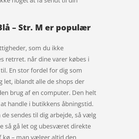
kke noget at få sendt til din
lå – Str. M er populær
rettigheder, som du ikke
s retrret. når dine varer købes i
il. En stor fordel for dig som
let, iblandt alle de shops der
uden brug af en computer. Den helt
 at handle i butikkens åbningstid.
de sendes til dig arbejde, så vælg
ne så gå let og ubesværet direkte
af kø – man vælger altid den