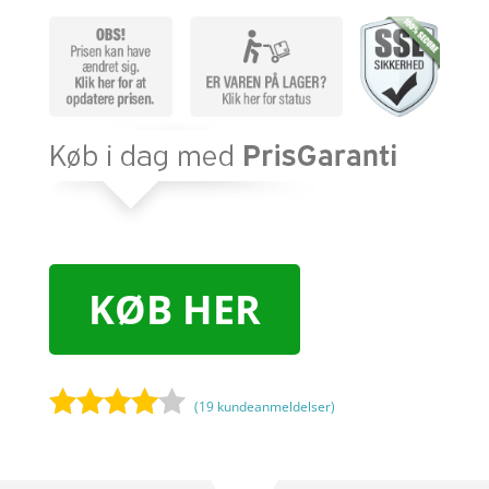
KØB HER
(
19
kundeanmeldelser)
Bedømt
som
3.9