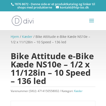
7876 8672 - Denne side er et produktkatalog og linker til
shops med produkterne
kontakt@htp-iso.dk
Hjem
/
Kæder
/ Bike Attitude e-Bike Kæde NS10e –
1/2 x 11/128in – 10 Speed – 136 led
Bike Attitude e-Bike
Kæde NS10e – 1/2 x
11/128in – 10 Speed
– 136 led
Varenummer (SKU):
4714150558002
Kategori:
Kæder