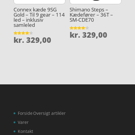
Connex kæde 9SG
Shimano Steps –
Gold – Til 9 gear – 114
Kædefører – 36T –
led – inklusiv
SM-CDE70
samleled
kr.
329,00
Vurderet
kr.
329,00
4.1
Vurderet
ud af 5
4
ud af 5
Forside
Oversigt artikler
Varer
Kontakt