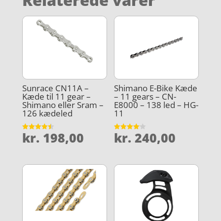
Sunrace CN11A –
Shimano E-Bike Kæde
Kæde til 11 gear –
– 11 gears – CN-
Shimano eller Sram –
E8000 – 138 led – HG-
126 kædeled
11
kr.
198,00
kr.
240,00
Vurderet
Vurderet
4.5
4.1
ud af 5
ud af 5