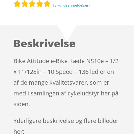
(
3
kundeanmeldelser)
Bedømt
som
5
ud
af 5
baseret på
Beskrivelse
kundebedøm
melser
Bike Attitude e-Bike Kæde NS10e – 1/2
x 11/128in – 10 Speed – 136 led er en
af de mange kvalitetsvarer, som er
med i samlingen af cykeludstyr her på
siden.
Yderligere beskrivelse og flere billeder
her: