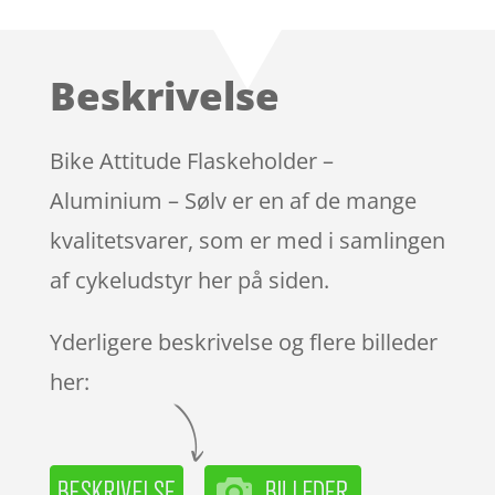
som
3.8
ud af 5
baseret
Beskrivelse
på
kundebed
ømmels
Bike Attitude Flaskeholder –
er
Aluminium – Sølv er en af de mange
kvalitetsvarer, som er med i samlingen
af cykeludstyr her på siden.
Yderligere beskrivelse og flere billeder
her: