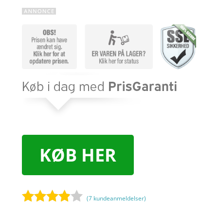
KØB HER
(
7
kundeanmeldelser)
Bedømt