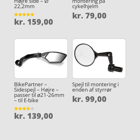
Højre side – Ø
montering på
22,2mm
cykelhjelm
kr.
79,00
kr.
159,00
Vurderet
5
ud af 5
BikePartner –
Spejl til montering i
Sidespejl – Højre –
enden af styrrør
passer til ø21-26mm
kr.
99,00
– til E-bike
kr.
139,00
Vurderet
3.8
ud af 5