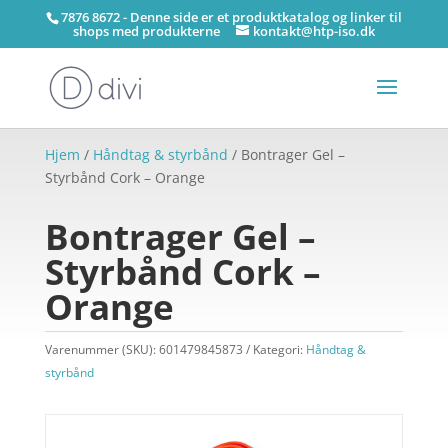
7876 8672 - Denne side er et produktkatalog og linker til
shops med produkterne
kontakt@htp-iso.dk
Hjem
/
Håndtag & styrbånd
/ Bontrager Gel –
Styrbånd Cork – Orange
Bontrager Gel –
Styrbånd Cork –
Orange
Varenummer (SKU):
601479845873
Kategori:
Håndtag &
styrbånd