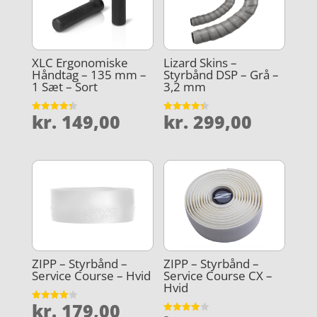
XLC Ergonomiske
Lizard Skins –
Håndtag – 135 mm –
Styrbånd DSP – Grå –
1 Sæt – Sort
3,2 mm
kr.
149,00
kr.
299,00
Vurderet
Vurderet
4.3
4.3
ud af 5
ud af 5
ZIPP – Styrbånd –
ZIPP – Styrbånd –
Service Course – Hvid
Service Course CX –
Hvid
kr.
179,00
Vurderet
4