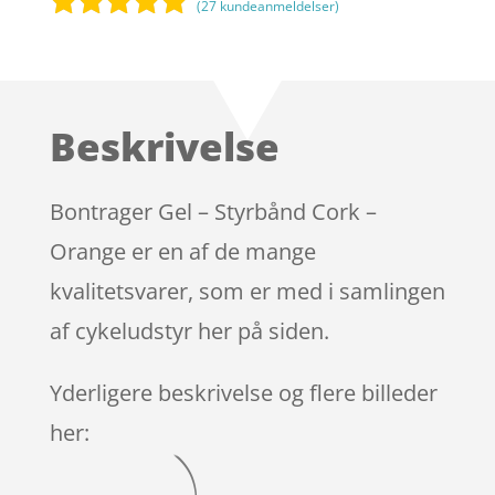
(
27
kundeanmeldelser)
Bedømt
som
5
ud
af 5
baseret på
Beskrivelse
kundebedøm
melser
Bontrager Gel – Styrbånd Cork –
Orange er en af de mange
kvalitetsvarer, som er med i samlingen
af cykeludstyr her på siden.
Yderligere beskrivelse og flere billeder
her: