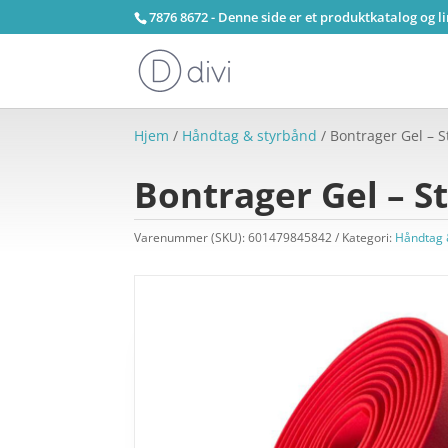
7876 8672 - Denne side er et produktkatalog og l
Hjem
/
Håndtag & styrbånd
/ Bontrager Gel – 
Bontrager Gel – S
Varenummer (SKU):
601479845842
Kategori:
Håndtag 