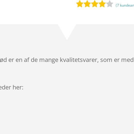
(
7
kundean
Bedømt
som
3.9
ud af 5
baseret
på
kundebed
ømmels
ød er en af de mange kvalitetsvarer, som er med 
er
leder her: