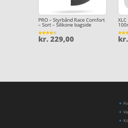
PRO – Styrbånd Race Comfort
XLC 
– Sort – Silikone bagside
100m
kr.
229,00
kr
Vurderet
Vurder
4.3
4.1
ud af 5
ud af 
Fo
Va
Ko