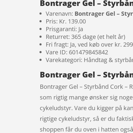
Bontrager Gel – Styrbå
Varenavn:
Bontrager Gel – Sty
Pris: Kr. 139.00
Prisgaranti: Ja
Returret: 365 dage (et helt år)
Fri fragt: Ja, ved køb over kr. 29
Vare ID: 601479845842
Varekategori: Håndtag & styrb
Bontrager Gel – Styrbå
Bontrager Gel – Styrbånd Cork – R
som rigtig mange ønsker sig noget
cykeludstyr. Vare du kigger på kan 
rigtige cykeludstyr, så er du fakti
shoppen får du oven i hatten ogs