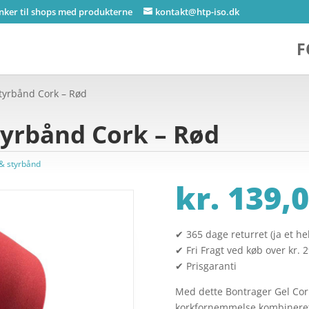
inker til shops med produkterne
kontakt@htp-iso.dk
F
Styrbånd Cork – Rød
tyrbånd Cork – Rød
& styrbånd
kr.
139,0
✔ 365 dage returret (ja et hel
✔ Fri Fragt ved køb over kr. 
✔ Prisgaranti
Med dette Bontrager Gel Cor
korkfornemmelse kombinere