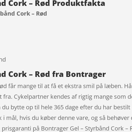
nd Cork – Rød Produktfakta
rbånd Cork – Rød
9
ånd
nd Cork – Rød fra Bontrager
ød får mange til at få et ekstra smil på læben. H
 fra. Cykelpartner kendes af rigtig mange som d
du bytte op til hele 365 dage efter du har bestilt
sk i mål, hvis du køber denne vare, og så behøver 
å prisgaranti på Bontrager Gel – Styrbånd Cork 