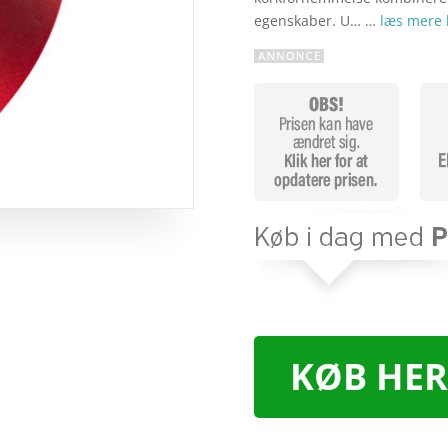
egenskaber. U… …
læs mere 
KØB HER