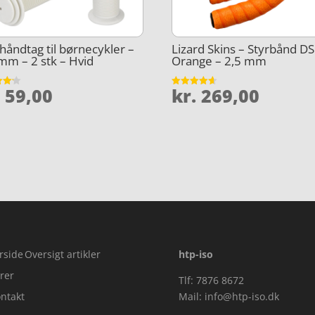
håndtag til børnecykler –
Lizard Skins – Styrbånd DS
m – 2 stk – Hvid
Orange – 2,5 mm
.
59,00
kr.
269,00
et
Vurderet
4.6
5
ud af 5
rside
Oversigt artikler
htp-iso
rer
Tlf: 7876 8672
ntakt
Mail:
info@htp-iso.dk