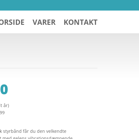
ORSIDE
VARER
KONTAKT
0
t år)
299
k styrbånd får du den velkendte
t med gelens vibrationsdæmpende