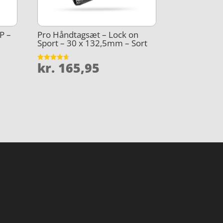
P –
Pro Håndtagsæt – Lock on
Sport – 30 x 132,5mm – Sort
kr.
165,95
Vurderet
4.6
ud af 5