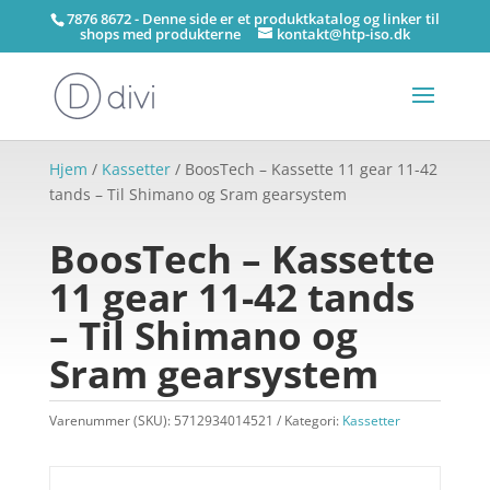
7876 8672 - Denne side er et produktkatalog og linker til
shops med produkterne
kontakt@htp-iso.dk
Hjem
/
Kassetter
/ BoosTech – Kassette 11 gear 11-42
tands – Til Shimano og Sram gearsystem
BoosTech – Kassette
11 gear 11-42 tands
– Til Shimano og
Sram gearsystem
Varenummer (SKU):
5712934014521
Kategori:
Kassetter