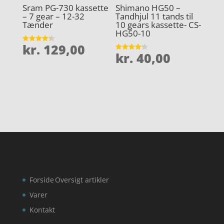
Sram PG-730 kassette
Shimano HG50 –
– 7 gear – 12-32
Tandhjul 11 tands til
Tænder
10 gears kassette- CS-
HG50-10
kr.
129,00
Vurderet
kr.
40,00
4.3
Vurderet
ud af 5
4.2
ud af 5
Forside
Oversigt artikler
Varer
Kontakt