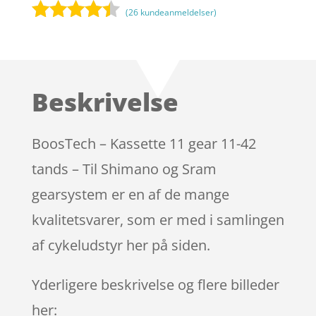
(
26
kundeanmeldelser)
Bedømt
som
4.3
ud af 5
baseret
Beskrivelse
på
kundebedø
mmelser
BoosTech – Kassette 11 gear 11-42
tands – Til Shimano og Sram
gearsystem er en af de mange
kvalitetsvarer, som er med i samlingen
af cykeludstyr her på siden.
Yderligere beskrivelse og flere billeder
her: