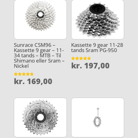
Sunrace CSM96 –
Kassette 9 gear 11-28
Kassette 9 gear – 11-
tands Sram PG-950
34 tands – MTB – Til
Shimano eller Sram –
kr.
197,00
Vurderet
Nickel
4.8
ud af 5
kr.
169,00
Vurderet
4.8
ud af 5