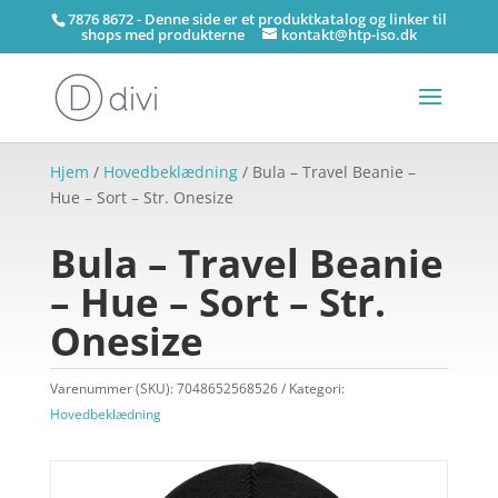
7876 8672 - Denne side er et produktkatalog og linker til
shops med produkterne
kontakt@htp-iso.dk
Hjem
/
Hovedbeklædning
/ Bula – Travel Beanie –
Hue – Sort – Str. Onesize
Bula – Travel Beanie
– Hue – Sort – Str.
Onesize
Varenummer (SKU):
7048652568526
Kategori:
Hovedbeklædning