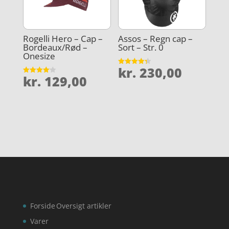
Rogelli Hero – Cap –
Assos – Regn cap –
Bordeaux/Rød –
Sort – Str. 0
Onesize
kr.
230,00
Vurderet
kr.
129,00
4.3
Vurderet
ud af 5
4.1
ud af 5
Forside
Oversigt artikler
Varer