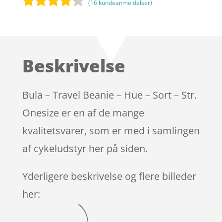
(
16
kundeanmeldelser)
Bedømt
som
4.1
ud af 5
baseret
Beskrivelse
på
kundebedø
mmelser
Bula – Travel Beanie – Hue – Sort – Str.
Onesize er en af de mange
kvalitetsvarer, som er med i samlingen
af cykeludstyr her på siden.
Yderligere beskrivelse og flere billeder
her: