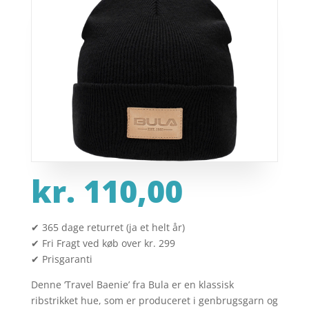
kr.
110,00
✔ 365 dage returret (ja et helt år)
✔ Fri Fragt ved køb over kr. 299
✔ Prisgaranti
Denne ‘Travel Baenie’ fra Bula er en klassisk
ribstrikket hue, som er produceret i genbrugsgarn og