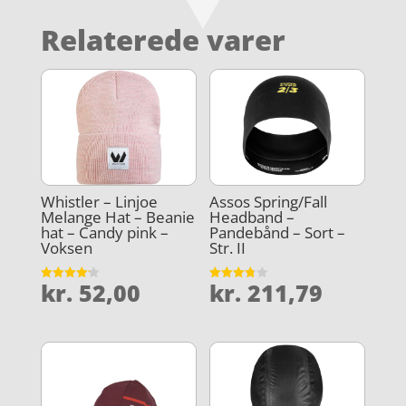
Relaterede varer
Whistler – Linjoe
Assos Spring/Fall
Melange Hat – Beanie
Headband –
hat – Candy pink –
Pandebånd – Sort –
Voksen
Str. II
kr.
52,00
kr.
211,79
Vurderet
Vurderet
4.2
3.8
ud af 5
ud af 5