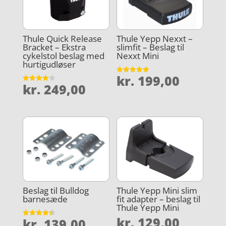
Thule Quick Release
Thule Yepp Nexxt –
Bracket – Ekstra
slimfit – Beslag til
cykelstol beslag med
Nexxt Mini
hurtigudløser
kr.
199,00
Vurderet
kr.
249,00
4.9
Vurderet
ud af 5
4.2
ud af 5
Beslag til Bulldog
Thule Yepp Mini slim
barnesæde
fit adapter – beslag til
Thule Yepp Mini
kr.
129,00
kr.
139,00
Vurderet