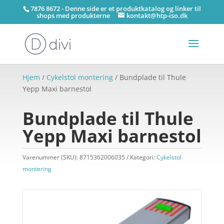
7876 8672 - Denne side er et produktkatalog og linker til
shops med produkterne
kontakt@htp-iso.dk
Hjem
/
Cykelstol montering
/ Bundplade til Thule
Yepp Maxi barnestol
Bundplade til Thule
Yepp Maxi barnestol
Varenummer (SKU):
8715362006035
Kategori:
Cykelstol
montering