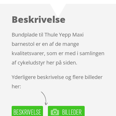
som
4.4
ud af 5
baseret
Beskrivelse
på
kundebedø
mmelser
Bundplade til Thule Yepp Maxi
barnestol er en af de mange
kvalitetsvarer, som er med i samlingen
af cykeludstyr her på siden.
Yderligere beskrivelse og flere billeder
her: