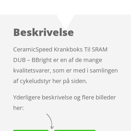
Bedømt
som
4
ud af 5
baseret
Beskrivelse
på
kundebed
ømmels
CeramicSpeed Krankboks Til SRAM
er
DUB – BBright er en af de mange
kvalitetsvarer, som er med i samlingen
af cykeludstyr her på siden.
Yderligere beskrivelse og flere billeder
her: