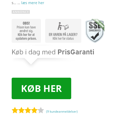
s… …
læs mere her
KØB HER
(
9
kundeanmeldelser)