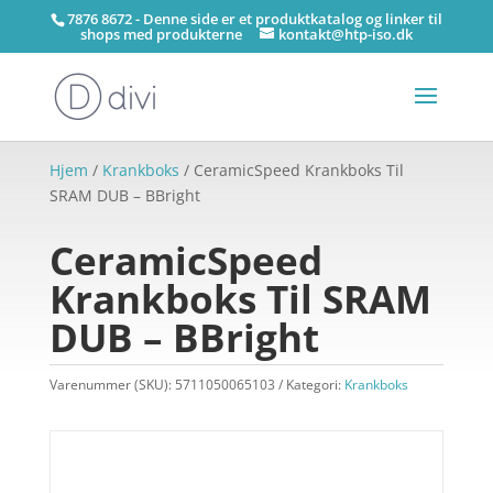
7876 8672 - Denne side er et produktkatalog og linker til
shops med produkterne
kontakt@htp-iso.dk
Hjem
/
Krankboks
/ CeramicSpeed Krankboks Til
SRAM DUB – BBright
CeramicSpeed
Krankboks Til SRAM
DUB – BBright
Varenummer (SKU):
5711050065103
Kategori:
Krankboks