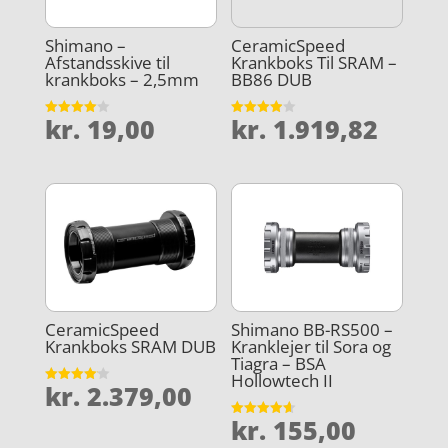
Shimano –
CeramicSpeed
Afstandsskive til
Krankboks Til SRAM –
krankboks – 2,5mm
BB86 DUB
kr.
19,00
kr.
1.919,82
Vurderet
Vurderet
4
3.9
ud af 5
ud af 5
CeramicSpeed
Shimano BB-RS500 –
Krankboks SRAM DUB
Kranklejer til Sora og
Tiagra – BSA
Hollowtech II
kr.
2.379,00
Vurderet
4.1
ud af 5
kr.
155,00
Vurderet
4.6