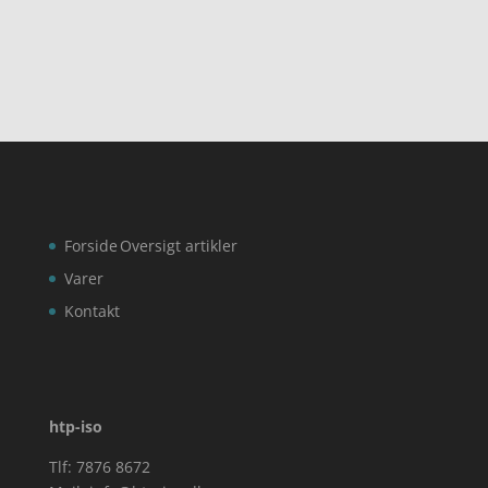
ud af 5
Forside
Oversigt artikler
Varer
Kontakt
htp-iso
Tlf: 7876 8672