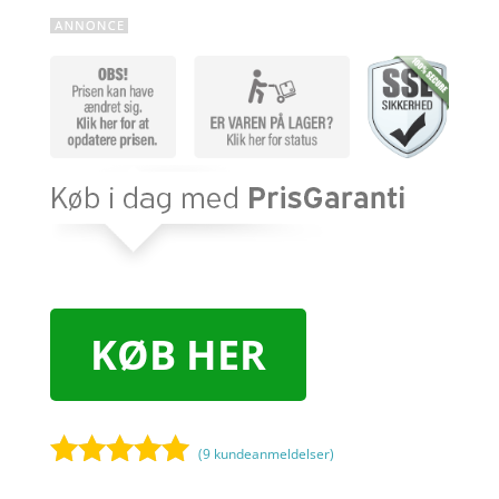
KØB HER
(
9
kundeanmeldelser)
Bedømt