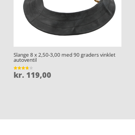
Slange 8 x 2,50-3,00 med 90 graders vinklet
autoventil
kr.
119,00
Vurderet
3.8
ud af 5
Forside
Oversigt artikler
htp-iso
Varer
Tlf: 7876 8672