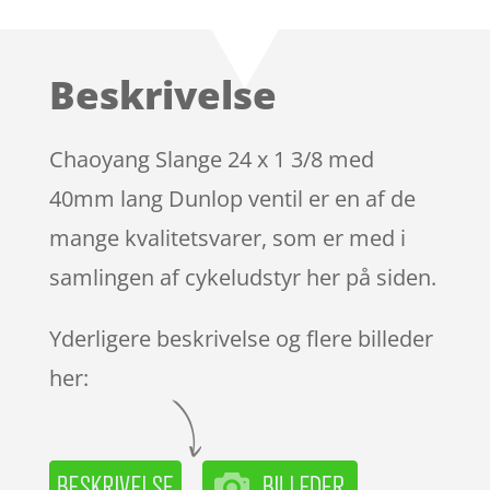
som
5
ud
af 5
baseret på
Beskrivelse
kundebedøm
melser
Chaoyang Slange 24 x 1 3/8 med
40mm lang Dunlop ventil er en af de
mange kvalitetsvarer, som er med i
samlingen af cykeludstyr her på siden.
Yderligere beskrivelse og flere billeder
her: