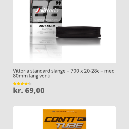
Vittoria standard slange – 700 x 20-28c – med
80mm lang ventil
kr.
69,00
Vurderet
4.4
ud af 5