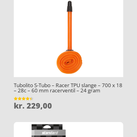
Tubolito S-Tubo – Racer TPU slange – 700 x 18
– 28c – 60 mm racerventil – 24 gram
kr.
229,00
Vurderet
4.4
ud af 5