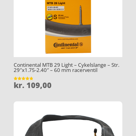
Continental MTB 29 Light – Cykelslange – Str.
29″x1.75-2.40″ – 60 mm racerventil
kr.
109,00
Vurderet
4.9
ud af 5