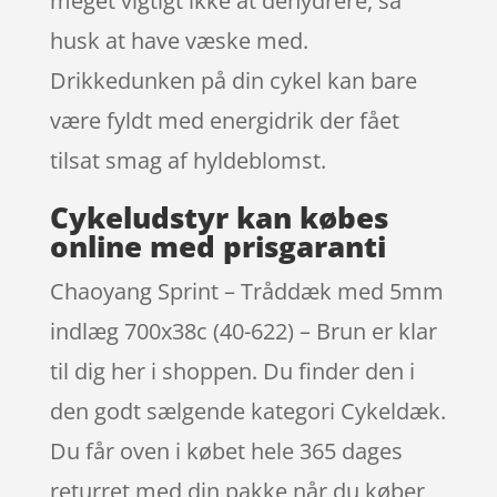
meget vigtigt ikke at dehydrere, så
husk at have væske med.
Drikkedunken på din cykel kan bare
være fyldt med energidrik der fået
tilsat smag af hyldeblomst.
Cykeludstyr kan købes
online med prisgaranti
Chaoyang Sprint – Tråddæk med 5mm
indlæg 700x38c (40-622) – Brun er klar
til dig her i shoppen. Du finder den i
den godt sælgende kategori Cykeldæk.
Du får oven i købet hele 365 dages
returret med din pakke når du køber