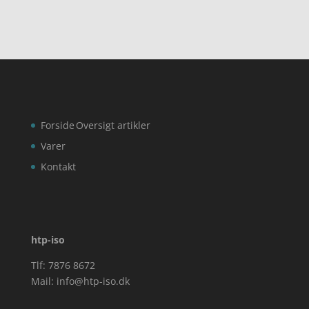
Forside
Oversigt artikler
Varer
Kontakt
htp-iso
Tlf: 7876 8672
Mail:
info@htp-iso.dk