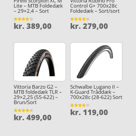
Pirelli Scorpion XC M
Vittoria Rubino Pro
Lite – MTB Foldedæk
Control G+ 700x28c
– 29×2,4 – Sort
Foldedæk – Sort/sort
kr.
389,00
kr.
279,00
Vurderet
Vurderet
3.8
4.3
ud af 5
ud af 5
Vittoria Barzo G2 –
Schwalbe Lugano II –
MTB foldedæk TLR –
K-Guard Tråddæk –
29×2,25 (55-622) –
700x28c (28-622) Sort
Brun/Sort
kr.
119,00
Vurderet
kr.
499,00
3.9
Vurderet
ud af 5
4.4
ud af 5