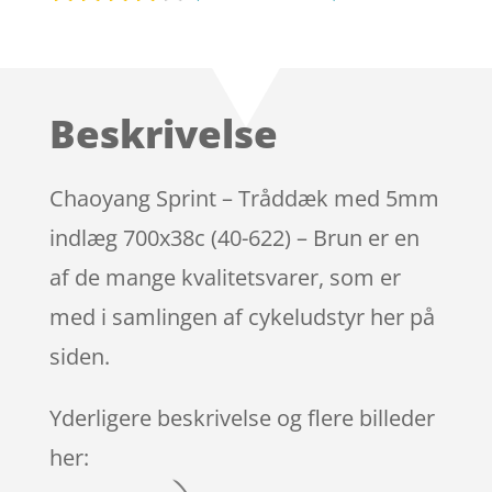
Bedømt
som
3.8
ud af 5
baseret
Beskrivelse
på
kundebed
ømmels
Chaoyang Sprint – Tråddæk med 5mm
er
indlæg 700x38c (40-622) – Brun er en
af de mange kvalitetsvarer, som er
med i samlingen af cykeludstyr her på
siden.
Yderligere beskrivelse og flere billeder
her: