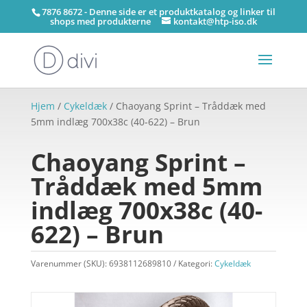
7876 8672 - Denne side er et produktkatalog og linker til
shops med produkterne
kontakt@htp-iso.dk
Hjem
/
Cykeldæk
/ Chaoyang Sprint – Tråddæk med
5mm indlæg 700x38c (40-622) – Brun
Chaoyang Sprint –
Tråddæk med 5mm
indlæg 700x38c (40-
622) – Brun
Varenummer (SKU):
6938112689810
Kategori:
Cykeldæk