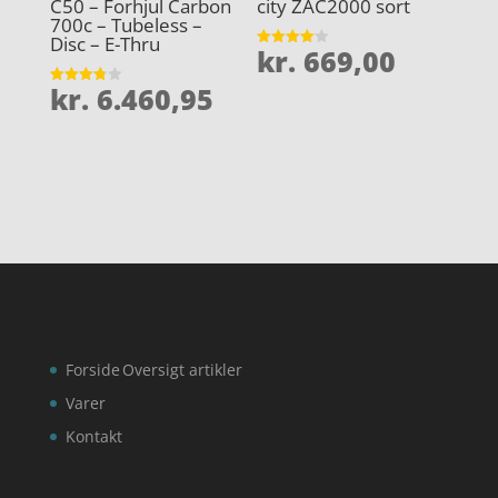
C50 – Forhjul Carbon
city ZAC2000 sort
700c – Tubeless –
Disc – E-Thru
kr.
669,00
Vurderet
4.1
ud af 5
kr.
6.460,95
Vurderet
3.8
ud af 5
Forside
Oversigt artikler
Varer
Kontakt