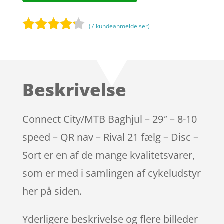
(
7
kundeanmeldelser)
Bedømt
som
4.1
ud af 5
baseret
Beskrivelse
på
kundebedø
mmelser
Connect City/MTB Baghjul – 29″ – 8-10
speed – QR nav – Rival 21 fælg – Disc –
Sort er en af de mange kvalitetsvarer,
som er med i samlingen af cykeludstyr
her på siden.
Yderligere beskrivelse og flere billeder