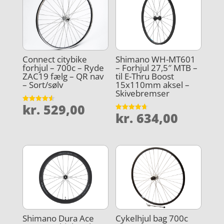
Connect citybike
Shimano WH-MT601
forhjul – 700c – Ryde
– Forhjul 27,5″ MTB –
ZAC19 fælg – QR nav
til E-Thru Boost
– Sort/sølv
15x110mm aksel –
Skivebremser
kr.
529,00
Vurderet
kr.
634,00
4.6
Vurderet
ud af 5
4.7
ud af 5
Shimano Dura Ace
Cykelhjul bag 700c