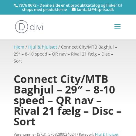
7876 8672 - Denne side er et produktkatalog og linker til
shops med produkterne
kontakt@htp-iso.dk
Hjem
/
Hjul & hjulsæt
/ Connect City/MTB Baghjul –
29″ – 8-10 speed – QR nav – Rival 21 fælg – Disc –
Sort
Connect City/MTB
Baghjul – 29″ – 8-10
speed – QR nav –
Rival 21 fælg – Disc –
Sort
Varenummer (SKU):
5708280024024
Kategori:
Hjul & hjulsæt