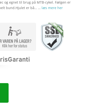
tec og egnet til brug på MTB-cykel. Fælgen er
belt bund.Hjulet er bå… …
læs mere her