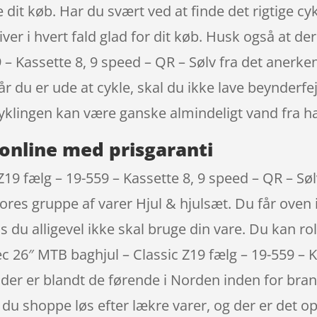
dit køb. Har du svært ved at finde det rigtige cyke
iver i hvert fald glad for dit køb. Husk også at d
59 – Kassette 8, 9 speed – QR – Sølv fra det aner
r du er ude at cykle, skal du ikke lave beynderf
klingen kan være ganske almindeligt vand fra h
online med prisgaranti
Z19 fælg – 19-559 – Kassette 8, 9 speed – QR – 
vores gruppe af varer Hjul & hjulsæt. Du får oven 
is du alligevel ikke skal bruge din vare. Du kan r
ec 26″ MTB baghjul – Classic Z19 fælg – 19-559 – 
der er blandt de førende i Norden inden for bra
du shoppe løs efter lækre varer, og der er det op