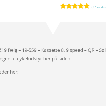
(
27
kundea
Bedømt
som
5
ud
af 5
baseret på
kundebedøm
melser
Z19 fælg – 19-559 – Kassette 8, 9 speed – QR – Sø
ngen af cykeludstyr her på siden.
leder her: