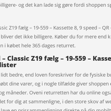
lligere- og det kan lade sig gøre fordi shoppen sp
ic Z19 fælg – 19-559 – Kassette 8, 9 speed – QR – 
bliver det ikke billigere. Køber du for mere end k
en i købet hele 365 dages returret.
 Classic Z19 fælg – 19-559 – Kasse
lister
t lidt bedre, end loven foreskriver for de fysiske
 købt dine varer, og i nogle tilfælde giver shopp
g måneder. Oveni returretten har du online også 
 let for dig at sammenligne, i den store skov af w
lave en prissammenligning direkte på din mobilte