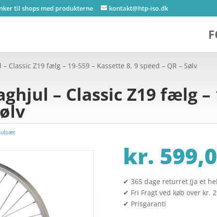
inker til shops med produkterne
kontakt@htp-iso.dk
F
– Classic Z19 fælg – 19-559 – Kassette 8, 9 speed – QR – Sølv
hjul – Classic Z19 fælg – 
Sølv
julsæt
kr.
599,0
✔ 365 dage returret (ja et hel
✔ Fri Fragt ved køb over kr. 
✔ Prisgaranti