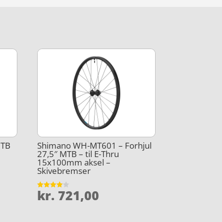
MTB
Shimano WH-MT601 – Forhjul
27,5″ MTB – til E-Thru
15x100mm aksel –
Skivebremser
kr.
721,00
Vurderet
4
ud af 5