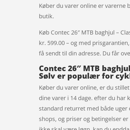
Køber du varer online er varerne bi
butik.
Køb Contec 26″ MTB baghjul – Class
kr. 599.00 – og med prisgarantien, 
få sendt til din adresse. Du får ov
Contec 26″ MTB baghjul –
Sølv er populær for cyk
Køber du varer online, er du stille
dine varer i 14 dage. efter du har
standard returret med både uger o
shops, og priser og betingelser er
ikke skal være løgn, kan du endda 