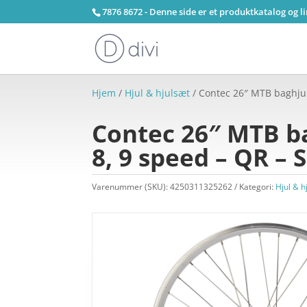
7876 8672 - Denne side er et produktkatalog og l
Hjem
/
Hjul & hjulsæt
/ Contec 26″ MTB baghjul 
Contec 26″ MTB bag
8, 9 speed – QR – 
Varenummer (SKU):
4250311325262
Kategori:
Hjul & h