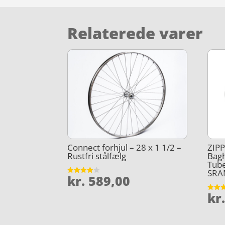
Relaterede varer
Connect forhjul – 28 x 1 1/2 –
ZIPP
Rustfri stålfælg
Bagh
Tube
SRA
kr.
589,00
Vurderet
3.9
ud af 5
kr
Vurder
4.4
ud af 