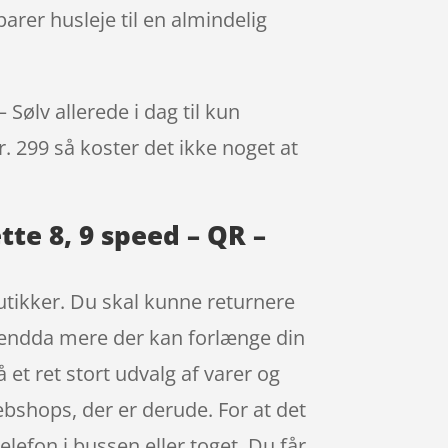
arer husleje til en almindelig
Sølv allerede i dag til kun
r. 299 så koster det ikke noget at
tte 8, 9 speed – QR –
 butikker. Du skal kunne returnere
en endda mere der kan forlænge din
et ret stort udvalg af varer og
ebshops, der er derude. For at det
lefon i bussen eller toget. Du får