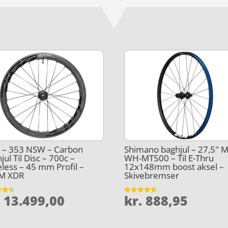
 – 353 NSW – Carbon
Shimano baghjul – 27,5″ 
jul Til Disc – 700c –
WH-MT500 – Til E-Thru
less – 45 mm Profil –
12x148mm boost aksel –
M XDR
Skivebremser
.
13.499,00
kr.
888,95
et
Vurderet
4.7
5
ud af 5