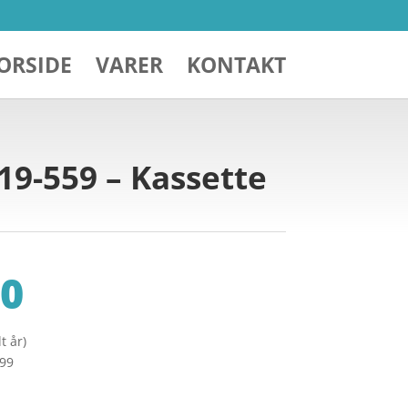
ORSIDE
VARER
KONTAKT
19-559 – Kassette
0
t år)
299