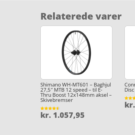
Relaterede varer
Shimano WH-MT601 – Baghjul
Conn
27,5″ MTB 12 speed – til E-
Disc
Thru Boost 12x148mm aksel –
Skivebremser
kr
Vurder
4.9
ud af 
kr.
1.057,95
Vurderet
4.5
ud af 5