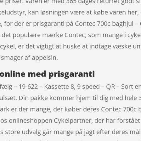
ge priser. Varen er med 365 dages returret godt s
keludstyr, kan løsningen være at købe varen her, du
e, for der er prisgaranti på Contec 700c baghjul –
ra det populære mærke Contec, som mange i cykel
 cykel, er det vigtigt at huske at indtage væske 
 smager af appelsin.
online med prisgaranti
ælg – 19-622 – Kassette 8, 9 speed – QR – Sort er 
julsæt. Din pakke kommer hjem til dig med hele 3
ark er der mange, der køber deres Contec 700c ba
hos onlineshoppen Cykelpartner, der har forstået 
store udvalg går mange på jagt efter deres mål, 