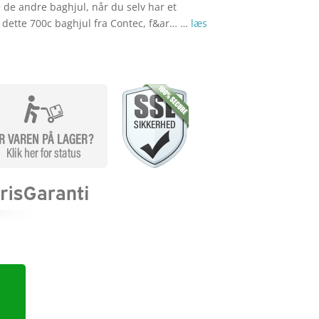
ve de andre baghjul, når du selv har et
d dette 700c baghjul fra Contec, f&ar… …
læs