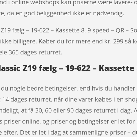
nd i online webshops kan priserne være lavere- d
e, da en god beliggenhed ikke er nødvendig.
19 fælg – 19-622 – Kassette 8, 9 speed – QR – Sort
ikke billigere. Køber du for mere end kr. 299 så ko
ele 365 dages returret.
assic Z19 fælg – 19-622 – Kassette 
du nogle bedre betingelser, end hvis du handler 
 14 dages returret. når dine varer købes i en sh
eligt, at få 30, 60 eller 90 dages returret i dag.
s priser online, og priser og betingelser er let fo
efter. Det er let i dag at sammenligne priser – du