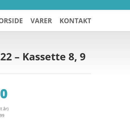
ORSIDE
VARER
KONTAKT
22 – Kassette 8, 9
0
t år)
299