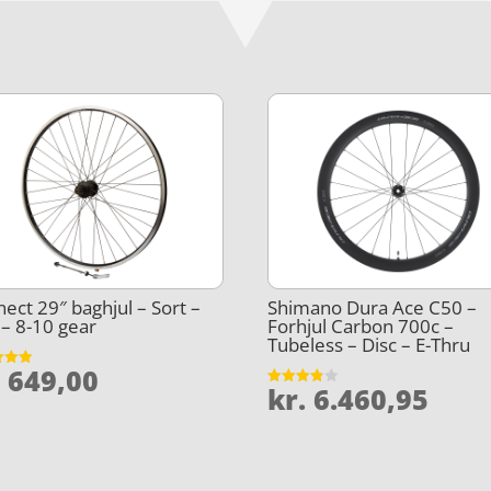
ect 29″ baghjul – Sort –
Shimano Dura Ace C50 –
 – 8-10 gear
Forhjul Carbon 700c –
Tubeless – Disc – E-Thru
.
649,00
et
kr.
6.460,95
Vurderet
5
3.8
ud af 5