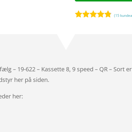
(
15
kundea
Bedømt
som
4.7
ud af 5
baseret på
kundebedø
mmelser
fælg – 19-622 – Kassette 8, 9 speed – QR – Sort e
styr her på siden.
leder her: