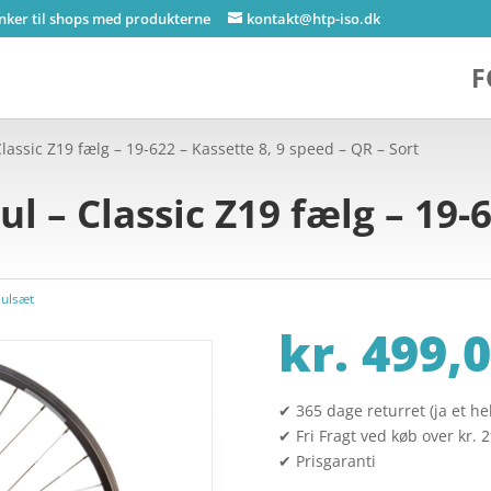
inker til shops med produkterne
kontakt@htp-iso.dk
F
lassic Z19 fælg – 19-622 – Kassette 8, 9 speed – QR – Sort
l – Classic Z19 fælg – 19-6
julsæt
kr.
499,0
✔ 365 dage returret (ja et hel
✔ Fri Fragt ved køb over kr. 
✔ Prisgaranti