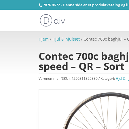
7876 8672 - Denne side er et produktkatalog og l
Hjem
/
Hjul & hjulsæt
/ Contec 700c baghjul – C
Contec 700c baghju
speed – QR – Sort
Varenummer (SKU):
4250311325330
Kategori:
Hjul & h