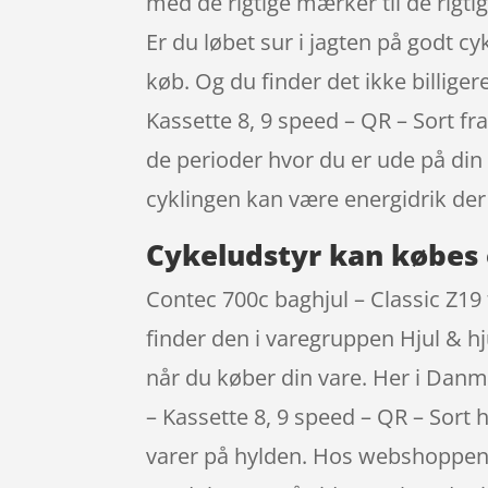
med de rigtige mærker til de rigti
Er du løbet sur i jagten på godt cy
køb. Og du finder det ikke billiger
Kassette 8, 9 speed – QR – Sort f
de perioder hvor du er ude på din
cyklingen kan være energidrik der
Cykeludstyr kan købes 
Contec 700c baghjul – Classic Z19 f
finder den i varegruppen Hjul & h
når du køber din vare. Her i Danm
– Kassette 8, 9 speed – QR – Sort 
varer på hylden. Hos webshoppens 