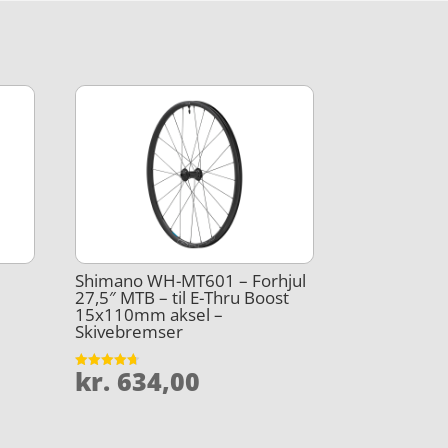
Shimano WH-MT601 – Forhjul
27,5″ MTB – til E-Thru Boost
15x110mm aksel –
Skivebremser
kr.
634,00
Vurderet
4.7
ud af 5