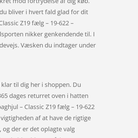
ikret mod fortrydelse af dig køb.
 bliver i hvert fald glad for dit
 Classic Z19 fælg – 19-622 –
sporten nikker genkendende til. I
undevejs. Væsken du indtager under
klar til dig her i shoppen. Du
65 dages returret oven i hatten
ghjul – Classic Z19 fælg – 19-622
vigtigheden af at have de rigtige
og der er det oplagte valg