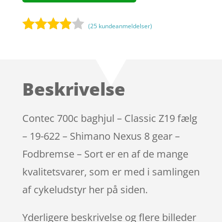
(
25
kundeanmeldelser)
Bedømt
som
3.8
ud af 5
baseret
Beskrivelse
på
kundebed
ømmels
Contec 700c baghjul – Classic Z19 fælg
er
– 19-622 – Shimano Nexus 8 gear –
Fodbremse – Sort er en af de mange
kvalitetsvarer, som er med i samlingen
af cykeludstyr her på siden.
Yderligere beskrivelse og flere billeder