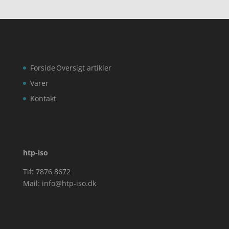
Forside
Oversigt artikler
Varer
Kontakt
htp-iso
Tlf: 7876 8672
Mail:
info@htp-iso.dk