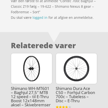
Vær den første til at anmelde “Contec 700c baghjul –
Classic Z19 fælg – 19-622 – Shimano Nexus 8 gear –
Fodbremse – Sort”
Du skal være
logged in
for at afgive en anmeldelse.
Relaterede varer
Shimano WH-MT601
Shimano Dura Ace
– Baghjul 27,5″ MTB
C50 – Forhjul Carbon
12 speed – til E-Thru
700c – Tubeless –
Boost 12x148mm
Disc – E-Thru
aksel – Skivebremser