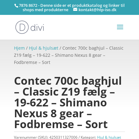
7876 8672 - Denne side er et produktkatalog og linker til
shops med produkterne
kontakt@htp-iso.dk
Hjem
/
Hjul & hjulsæt
/ Contec 700c baghjul – Classic
Z19 fælg – 19-622 – Shimano Nexus 8 gear –
Fodbremse – Sort
Contec 700c baghjul
– Classic Z19 fælg –
19-622 – Shimano
Nexus 8 gear –
Fodbremse – Sort
Varenummer (SKU):
4250311327006
Kategori:
Hjul & hjulsæt