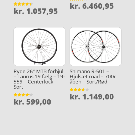
kr.
6.460,95
Vurderet
kr.
1.057,95
3.8
Vurderet
ud af 5
4.5
ud af 5
Ryde 26″ MTB forhjul
Shimano R-501 –
– Taurus 19 fælg – 19-
Hjulsæt road – 700c
559 – Centerlock –
åben – Sort/Rød
Sort
kr.
1.149,00
Vurderet
kr.
599,00
3.8
Vurderet
ud af 5
4.2
ud af 5