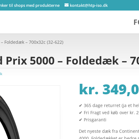
inker til shops med produkterne
kontakt@htp-iso.dk
F
 – Foldedæk – 700x32c (32-622)
 Prix 5000 – Foldedæk – 7
æk
kr.
349,0
✔ 365 dage returret (ja et hel
✔ Fri Fragt ved køb over kr. 
✔ Prisgaranti
Det nyeste dæk fra Continent
4000. Foldedækket er bedre på