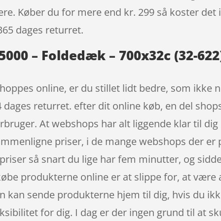
igere. Køber du for mere end kr. 299 så koster det i
365 dages returret.
5000 – Foldedæk – 700x32c (32-622
oppes online, er du stillet lidt bedre, som ikke n
4 dages returret. efter dit online køb, en del sh
ruger. At webshops har alt liggende klar til dig
 sammenligne priser, i de mange webshops der er
riser så snart du lige har fem minutter, og sidd
købe produkterne online er at slippe for, at være 
kan sende produkterne hjem til dig, hvis du ikke
ksibilitet for dig. I dag er der ingen grund til at s