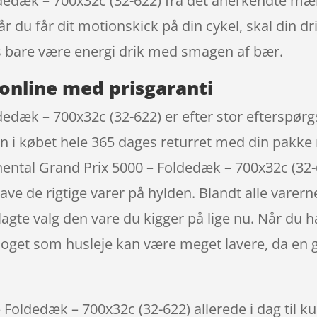
ldedæk – 700x32c (32-622) fra det anerkendte mæ
r du får dit motionskick på din cykel, skal din d
 bare være energi drik med smagen af bær.
online med prisgaranti
edæk – 700x32c (32-622) er efter stor efterspørgse
 i købet hele 365 dages returret med din pakke 
nental Grand Prix 5000 – Foldedæk – 700x32c (32
have de rigtige varer på hylden. Blandt alle vare
plagte valg den vare du kigger på lige nu. Når du 
n noget som husleje kan være meget lavere, da en 
Foldedæk – 700x32c (32-622) allerede i dag til k