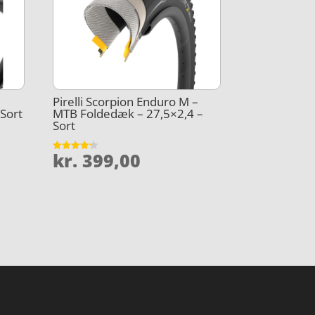
–
Pirelli Scorpion Enduro M –
Sort
MTB Foldedæk – 27,5×2,4 –
Sort
kr.
399,00
Vurderet
4.2
ud af 5