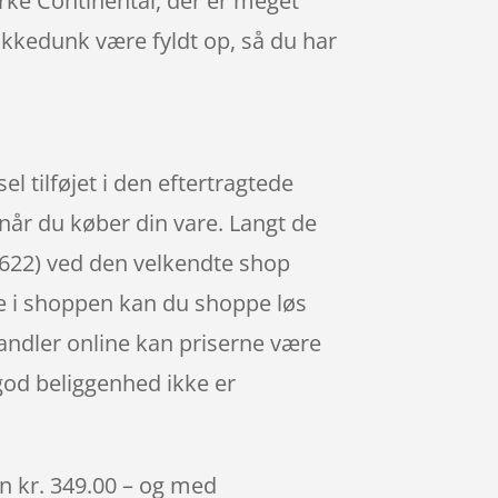
rke Continental, der er meget
rikkedunk være fyldt op, så du har
l tilføjet i den eftertragtede
når du køber din vare. Langt de
-622) ved den velkendte shop
rne i shoppen kan du shoppe løs
handler online kan priserne være
god beliggenhed ikke er
un kr. 349.00 – og med