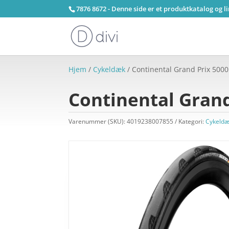
7876 8672 - Denne side er et produktkatalog og l
Hjem
/
Cykeldæk
/ Continental Grand Prix 5000
Continental Grand
Varenummer (SKU):
4019238007855
Kategori:
Cykeld