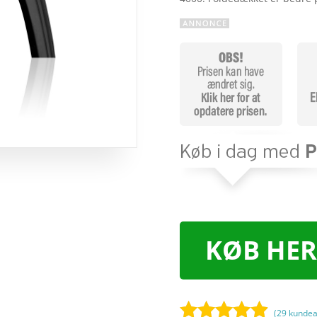
KØB HER
(
29
kundea