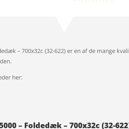
Bedømt
som
4.8
ud af 5
baseret på
kundebedø
mmelser
dedæk – 700x32c (32-622) er en af de mange kvali
iden.
leder her:
 5000 – Foldedæk – 700x32c (32-62