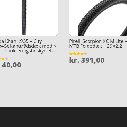
a Khan K935 – City
Pirelli Scorpion XC M Lite 
x45c kanttrådsdæk med K-
MTB Foldedæk – 29×2,2 – 
ld punkteringsbeskyttelse
kr.
391,00
Vurderet
.
40,00
4.4
et
ud af 5
5