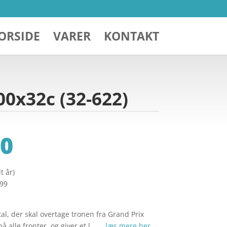
ORSIDE
VARER
KONTAKT
00x32c (32-622)
0
t år)
299
al, der skal overtage tronen fra Grand Prix
 alle fronter, og giver et l… …
læs mere her