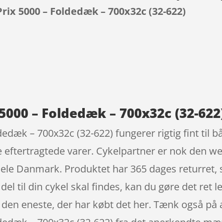
rix 5000 – Foldedæk – 700x32c (32-622)
9
5000 – Foldedæk – 700x32c (32-622
edæk – 700x32c (32-622) fungerer rigtig fint til 
eftertragtede varer. Cykelpartner er nok den w
il hele Danmark. Produktet har 365 dages returret
el til din cykel skal findes, kan du gøre det ret le
e den eneste, der har købt det her. Tænk også på a