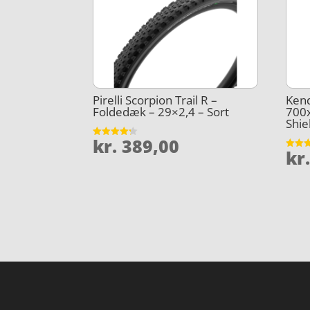
Pirelli Scorpion Trail R –
Kend
Foldedæk – 29×2,4 – Sort
700
Shie
kr.
389,00
Vurderet
kr
4.2
Vurder
ud af 5
4.1
ud af 