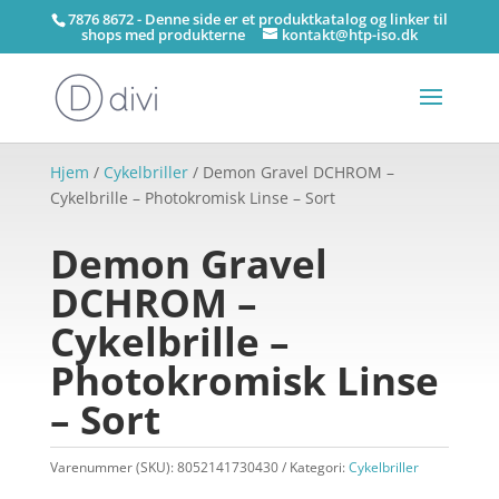
7876 8672 - Denne side er et produktkatalog og linker til
shops med produkterne
kontakt@htp-iso.dk
Hjem
/
Cykelbriller
/ Demon Gravel DCHROM –
Cykelbrille – Photokromisk Linse – Sort
Demon Gravel
DCHROM –
Cykelbrille –
Photokromisk Linse
– Sort
Varenummer (SKU):
8052141730430
Kategori:
Cykelbriller