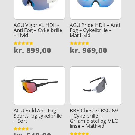
AGU Vigor XL HDII -
AGU Pride HDII – Anti
Anti Fog – Cykelbrille
Fog – Cykelbrille –
– Hvid
Mat Hvid
kr.
899,00
kr.
969,00
Vurderet
Vurderet
5
4.9
ud af 5
ud af 5
AGU Bold Anti Fog –
BBB Chester BSG-69
Sports- og cykelbrille
– Cykelbrille –
– Sort
Grilamid stel og MLC
linse – Mathvid
Vurderet