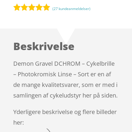
(
27
kundeanmeldelser)
Bedømt
som
5
ud
af 5
baseret på
Beskrivelse
kundebedøm
melser
Demon Gravel DCHROM – Cykelbrille
– Photokromisk Linse – Sort er en af
de mange kvalitetsvarer, som er med i
samlingen af cykeludstyr her på siden.
Yderligere beskrivelse og flere billeder
her: