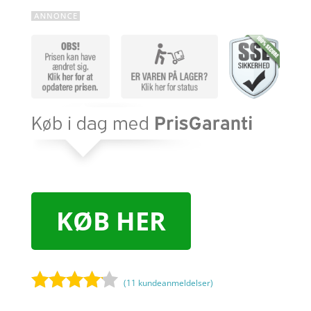
KØB HER
(
11
kundeanmeldelser)
Bedømt