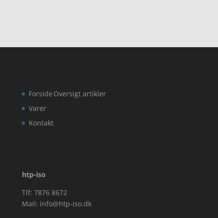
Forside
Oversigt artikler
Varer
Kontakt
htp-iso
Tlf: 7876 8672
Mail:
info@htp-iso.dk