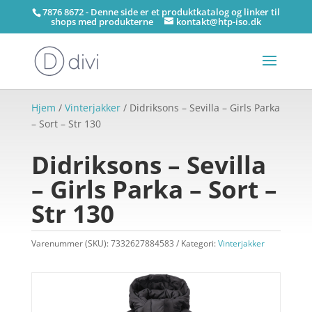
7876 8672 - Denne side er et produktkatalog og linker til
shops med produkterne
kontakt@htp-iso.dk
Hjem
/
Vinterjakker
/ Didriksons – Sevilla – Girls Parka
– Sort – Str 130
Didriksons – Sevilla
– Girls Parka – Sort –
Str 130
Varenummer (SKU):
7332627884583
Kategori:
Vinterjakker