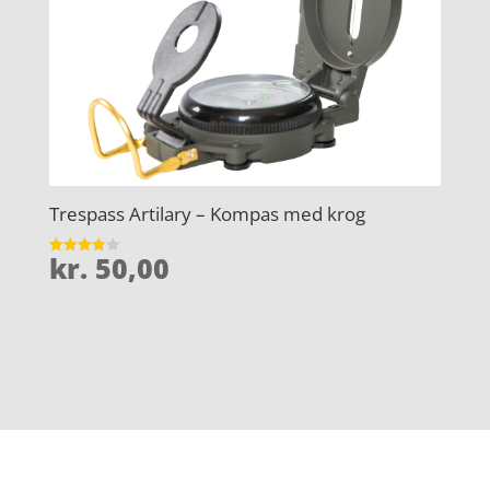
Trespass Artilary – Kompas med krog
kr.
50,00
Vurderet
3.9
ud af 5
Forside
Oversigt artikler
htp-iso
Varer
Tlf: 7876 8672