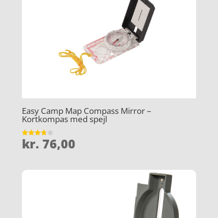
Easy Camp Map Compass Mirror –
Kortkompas med spejl
kr.
76,00
Vurderet
3.8
ud af 5