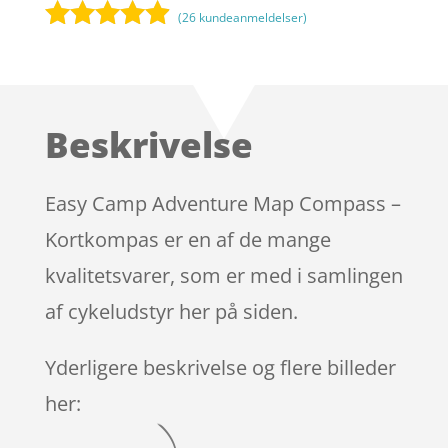
(
26
kundeanmeldelser)
Bedømt
som
4.8
ud af 5
baseret på
Beskrivelse
kundebedø
mmelser
Easy Camp Adventure Map Compass –
Kortkompas er en af de mange
kvalitetsvarer, som er med i samlingen
af cykeludstyr her på siden.
Yderligere beskrivelse og flere billeder
her: