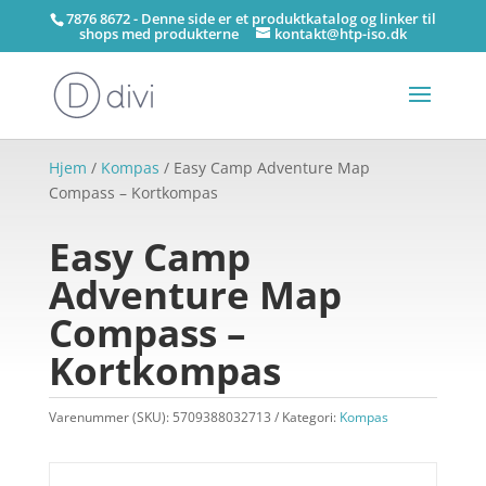
7876 8672 - Denne side er et produktkatalog og linker til
shops med produkterne
kontakt@htp-iso.dk
Hjem
/
Kompas
/ Easy Camp Adventure Map
Compass – Kortkompas
Easy Camp
Adventure Map
Compass –
Kortkompas
Varenummer (SKU):
5709388032713
Kategori:
Kompas