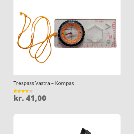
Trespass Vastra – Kompas
kr.
41,00
Vurderet
4
ud af 5