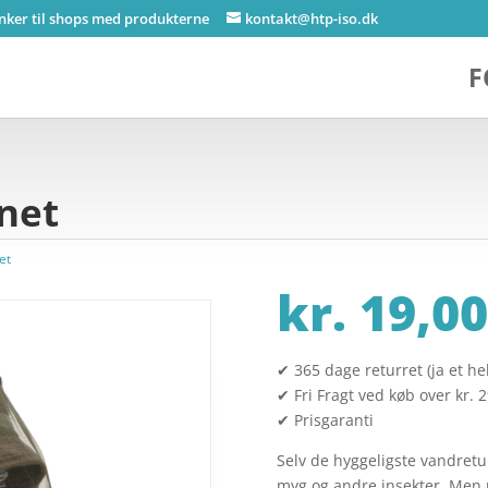
inker til shops med produkterne
kontakt@htp-iso.dk
F
net
et
kr.
19,00
✔ 365 dage returret (ja et hel
✔ Fri Fragt ved køb over kr. 
✔ Prisgaranti
Selv de hyggeligste vandretu
myg og andre insekter. Me