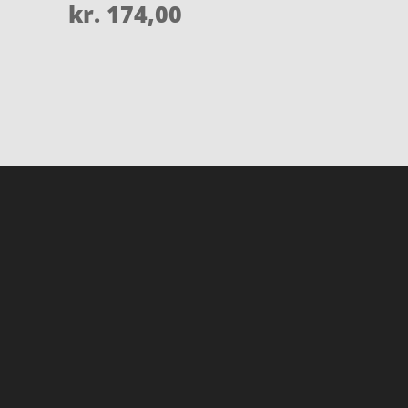
kr.
174,00
Vurderet
4.1
ud af 5