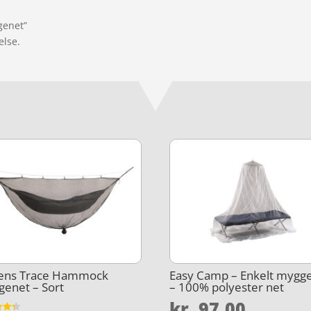
genet”
else.
ens Trace Hammock
Easy Camp – Enkelt mygg
enet – Sort
– 100% polyester net
kr.
97,00