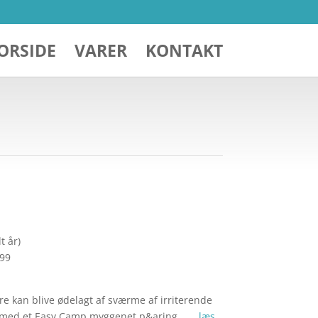
ORSIDE
VARER
KONTAKT
t år)
299
re kan blive ødelagt af sværme af irriterende
n med et Easy Camp myggenet p&aring… …
læs