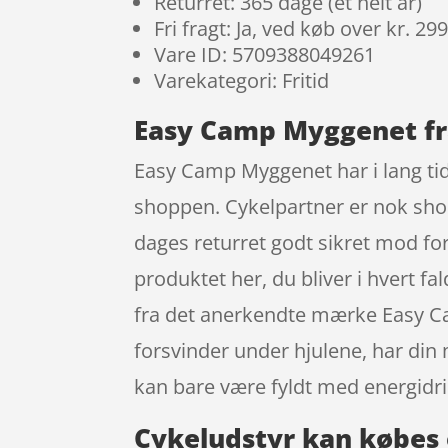
Returret: 365 dage (et helt år)
Fri fragt: Ja, ved køb over kr. 29
Vare ID: 5709388049261
Varekategori: Fritid
Easy Camp Myggenet f
Easy Camp Myggenet har i lang tid
shoppen. Cykelpartner er nok shop
dages returret godt sikret mod for
produktet her, du bliver i hvert f
fra det anerkendte mærke Easy Ca
forsvinder under hjulene, har din
kan bare være fyldt med energidri
Cykeludstyr kan købes 