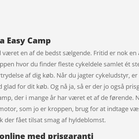
9
ra Easy Camp
 været en af de bedst sælgende. Fritid er nok en 
pen hvor du finder fleste cykeldele samlet ét st
trydelse af dig køb. Når du jagter cykeludstyr, e
ald glad for dit køb. Og nå ja, så er der jo også 
mp, der i mange år har været et af de førende. 
 motor, som jo er kroppen, brug for at indtage v
k der fået tilsat smag af hyldeblomst.
online med prisgaranti