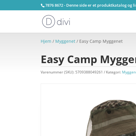
7876 8672 - Denne side er et produktkatalog og l
Hjem
/
Myggenet
/ Easy Camp Myggenet
Easy Camp Mygge
Varenummer (SKU):
5709388049261
Kategori:
Myggen