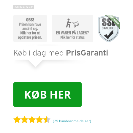
KØB HER
(
29
kundeanmeldelser)
Bedømt