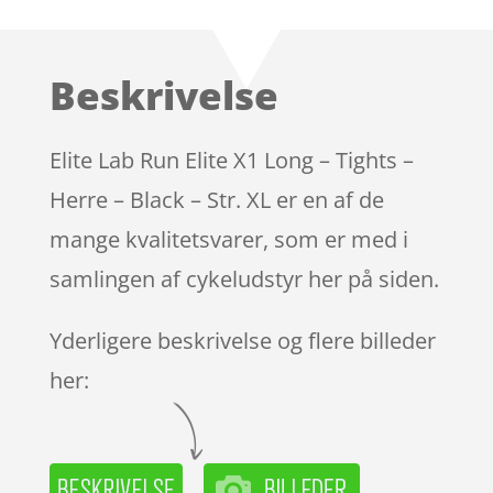
som
4.4
ud af 5
baseret
Beskrivelse
på
kundebedø
mmelser
Elite Lab Run Elite X1 Long – Tights –
Herre – Black – Str. XL er en af de
mange kvalitetsvarer, som er med i
samlingen af cykeludstyr her på siden.
Yderligere beskrivelse og flere billeder
her: