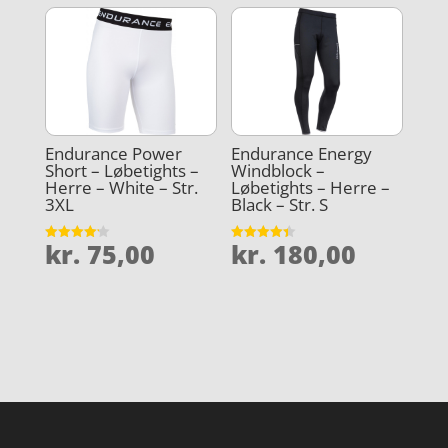
Endurance Power
Endurance Energy
Short – Løbetights –
Windblock –
Herre – White – Str.
Løbetights – Herre –
3XL
Black – Str. S
kr.
75,00
kr.
180,00
Vurderet
Vurderet
4.2
4.4
ud af 5
ud af 5