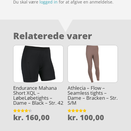
Du skal være
logged in
for at afgive en anmeldelse.
Relaterede varer
Endurance Mahana
Athlecia – Flow –
Short XQL –
Seamless tights –
LøbeLøbetights –
Dame – Bracken – Str.
Dame – Black – Str. 42
S/M
kr.
160,00
kr.
100,00
Vurderet
Vurderet
4.3
4.9
ud af 5
ud af 5