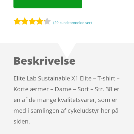
(
29
kundeanmeldelser)
Bedømt
som
4.1
ud af 5
baseret
Beskrivelse
på
kundebedø
mmelser
Elite Lab Sustainable X1 Elite – T-shirt –
Korte ærmer – Dame – Sort – Str. 38 er
en af de mange kvalitetsvarer, som er
med i samlingen af cykeludstyr her på
siden.