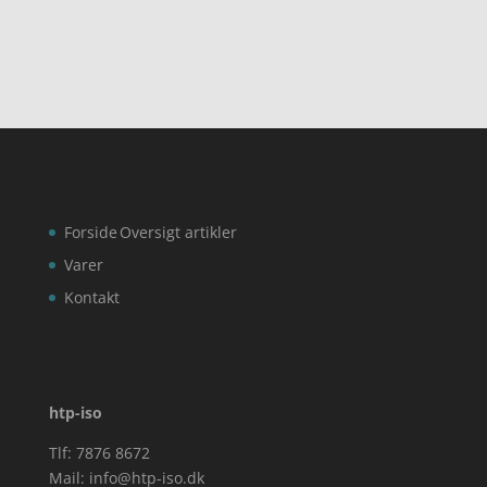
Forside
Oversigt artikler
Varer
Kontakt
htp-iso
Tlf: 7876 8672
Mail:
info@htp-iso.dk