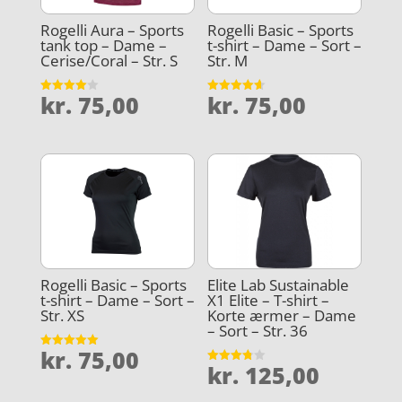
Rogelli Aura – Sports
Rogelli Basic – Sports
tank top – Dame –
t-shirt – Dame – Sort –
Cerise/Coral – Str. S
Str. M
kr.
75,00
kr.
75,00
Vurderet
Vurderet
4
4.6
ud af 5
ud af 5
Rogelli Basic – Sports
Elite Lab Sustainable
t-shirt – Dame – Sort –
X1 Elite – T-shirt –
Str. XS
Korte ærmer – Dame
– Sort – Str. 36
kr.
75,00
Vurderet
kr.
125,00
5
Vurderet
ud af 5
3.8
ud af 5