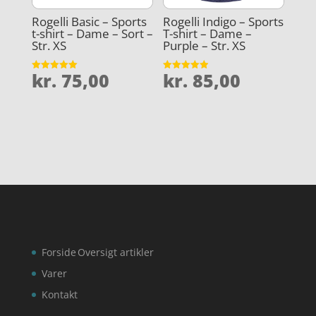
Rogelli Basic – Sports
Rogelli Indigo – Sports
t-shirt – Dame – Sort –
T-shirt – Dame –
Str. XS
Purple – Str. XS
kr.
75,00
kr.
85,00
Vurderet
Vurderet
5
4.9
ud af 5
ud af 5
Forside
Oversigt artikler
Varer
Kontakt