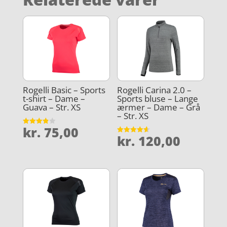
Rogelli Basic – Sports
Rogelli Carina 2.0 –
t-shirt – Dame –
Sports bluse – Lange
Guava – Str. XS
ærmer – Dame – Grå
– Str. XS
kr.
75,00
Vurderet
kr.
120,00
3.9
Vurderet
ud af 5
4.6
ud af 5