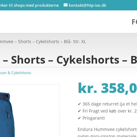
inker til shops med produkterne
kontakt@htp-iso.dk
F
vee – Shorts – Cykelshorts – Blå- Str. XL
Shorts – Cykelshorts – Bl
kser & Cykelshorts
kr.
358,0
✔ 365 dage returret (ja et hel
✔ Fri Fragt ved køb over kr. 
✔ Prisgaranti
Endura Hummvee cykelshorts i
nylon mini-ripstop material