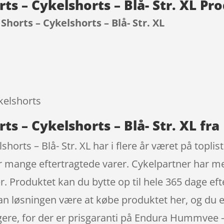
s – Cykelshorts – Blå- Str. XL Pr
orts – Cykelshorts – Blå- Str. XL
9
kelshorts
 – Cykelshorts – Blå- Str. XL fra
rts – Blå- Str. XL har i flere år været på topli
 mange eftertragtede varer. Cykelpartner har me
. Produktet kan du bytte op til hele 365 dage efte
kan løsningen være at købe produktet her, og du e
ligere, for der er prisgaranti på Endura Hummvee –