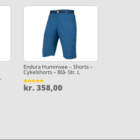
Endura Hummvee – Shorts –
–
Cykelshorts – Blå- Str. L
L
kr.
358,00
Vurderet
4.9
ud af 5