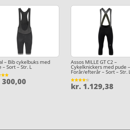
al – Bib cykelbuks med
Assos MILLE GT C2 –
 – Sort – Str. L
Cykelknickers med pude 
Forår/efterår – Sort – Str. 
.
300,00
et
kr.
1.129,38
Vurderet
5
4.3
ud af 5