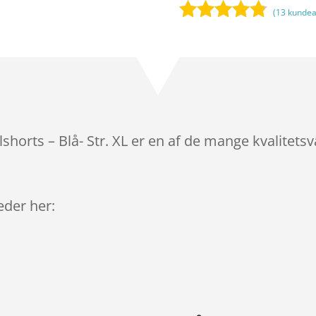
(
13
kundea
Bedømt
som
4.7
ud af 5
baseret på
kundebedø
mmelser
orts – Blå- Str. XL er en af de mange kvalitetsv
leder her: