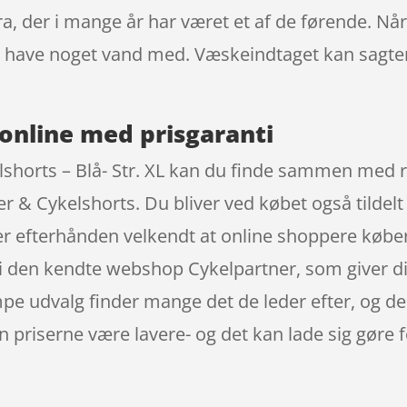
ra, der i mange år har været et af de førende. N
 at have noget vand med. Væskeindtaget kan sagt
online med prisgaranti
horts – Blå- Str. XL kan du finde sammen med re
 & Cykelshorts. Du bliver ved købet også tildelt
 er efterhånden velkendt at online shoppere kø
L i den kendte webshop Cykelpartner, som giver dig
pe udvalg finder mange det de leder efter, og der
 priserne være lavere- og det kan lade sig gøre f