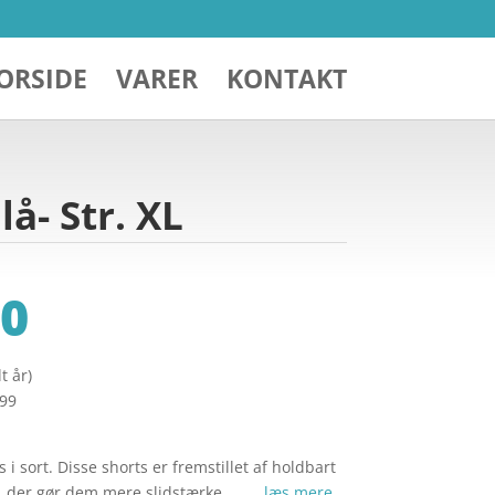
ORSIDE
VARER
KONTAKT
å- Str. XL
0
t år)
299
 sort. Disse shorts er fremstillet af holdbart
e, der gør dem mere slidstærke. … …
læs mere