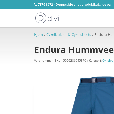
7876 8672 - Denne side er et produktkatalog og l
Hjem
/
Cykelbukser & Cykelshorts
/ Endura Humm
Endura Hummvee – 
Varenummer (SKU):
5056286945370
Kategori:
Cykelbu