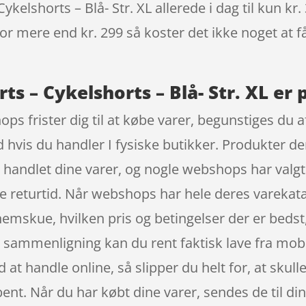
lshorts – Blå- Str. XL allerede i dag til kun kr.
 for mere end kr. 299 så koster det ikke noget at f
 – Cykelshorts – Blå- Str. XL er 
ops frister dig til at købe varer, begunstiges du 
d hvis du handler I fysiske butikker. Produkter d
r handlet dine varer, og nogle webshops har valg
e returtid. Når webshops har hele deres varekata
nnemskue, hvilken pris og betingelser der er bedst
ammenligning kan du rent faktisk lave fra mobil
t handle online, så slipper du helt for, at skulle
ent. Når du har købt dine varer, sendes de til d