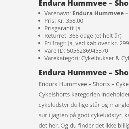
Endura Hummvee – Short
Varenavn:
Endura Hummvee – Sh
Pris: Kr. 358.00
Prisgaranti: Ja
Returret: 365 dage (et helt år)
Fri fragt: Ja, ved køb over kr. 29
Vare ID: 5056286945370
Varekategori: Cykelbukser & Cy
Endura Hummvee – Shorts
Endura Hummvee – Shorts – Cykelsho
Cykelshorts kategorien indeholder
cykeludstyr du lige står og mangler
sur i jagten på godt cykeludstyr, 
det her. Og du finder det ikke bil