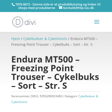
7876 8672 - Denne side er et produktkatalog og linker til
shops med produkterne
kontakt@htp-iso.dk
Hjem
/
Cykelbukser & Cykelshorts
/ Endura MT500 –
Freezing Point Trouser – Cykelbuks – Sort – Str. S
Endura MT500 –
Freezing Point
Trouser – Cykelbuks
– Sort – Str. S
Varenummer (SKU):
5056286933483
Kategori:
Cykelbukser &
Cykelshorts