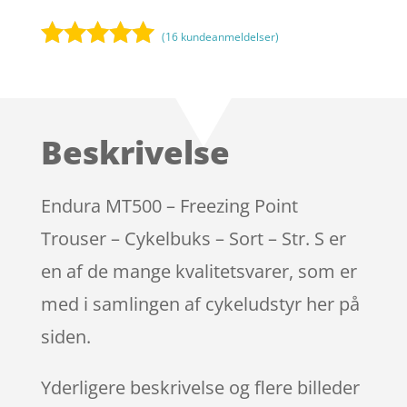
(
16
kundeanmeldelser)
Bedømt
som
5
ud
af 5
baseret på
Beskrivelse
kundebedøm
melser
Endura MT500 – Freezing Point
Trouser – Cykelbuks – Sort – Str. S er
en af de mange kvalitetsvarer, som er
med i samlingen af cykeludstyr her på
siden.
Yderligere beskrivelse og flere billeder