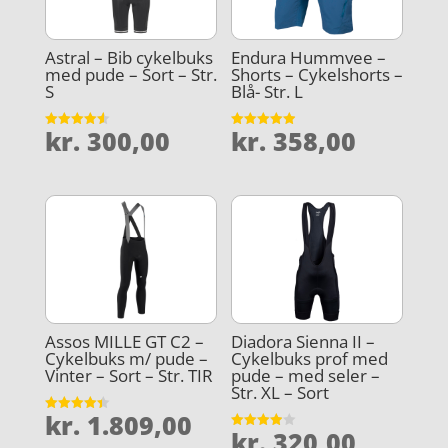
Astral – Bib cykelbuks
Endura Hummvee –
med pude – Sort – Str.
Shorts – Cykelshorts –
S
Blå- Str. L
kr.
300,00
kr.
358,00
Vurderet
Vurderet
4.6
4.9
ud af 5
ud af 5
Assos MILLE GT C2 –
Diadora Sienna II –
Cykelbuks m/ pude –
Cykelbuks prof med
Vinter – Sort – Str. TIR
pude – med seler –
Str. XL – Sort
kr.
1.809,00
Vurderet
kr.
320,00
4.4
Vurderet
ud af 5