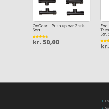
OnGear – Push up bar 2 stk. –
Endu
Sort
Træn
Str. 
kr.
50,00
Vurderet
kr
4.7
Vurder
ud af 5
4.8
ud af 
Fo
Va