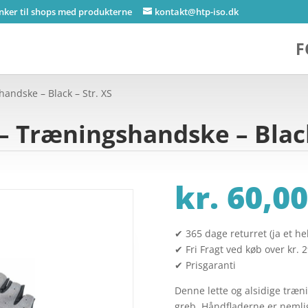
inker til shops med produkterne
kontakt@htp-iso.dk
F
andske – Black – Str. XS
– Træningshandske – Black
g
kr.
60,00
✔ 365 dage returret (ja et hel
✔ Fri Fragt ved køb over kr. 
✔ Prisgaranti
Denne lette og alsidige træn
greb. Håndfladerne er nemli