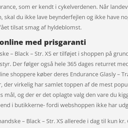
ance, som er kendt i cykelverdenen. Når landeve
n, skal du ikke lave beynderfejlen og ikke have
fået tilsat smag af hyldeblomst.
online med prisgaranti
 – Black – Str. XS er tilføjet i shoppen på grund
tyr. Der følger også hele 365 dages returret med
line shoppere køber deres Endurance Glasly – Tr
der virkelig har samlet toppen af de mest populæ
s mål, og der er det oplagte valg den vare du kig
end i butikkerne- fordi webshoppen ikke har udgift
dske – Black – Str. XS allerede i dag til kun kr.