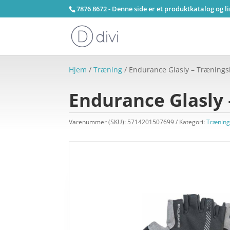
7876 8672 - Denne side er et produktkatalog og l
Hjem
/
Træning
/ Endurance Glasly – Træningsh
Endurance Glasly 
Varenummer (SKU):
5714201507699
Kategori:
Trænin