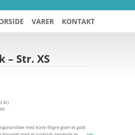
ORSIDE
VARER
KONTAKT
 – Str. XS
t år)
299
ingshandske med korte fingre giver et godt
g forsynet med et ruskinds-lignende m… …
læs