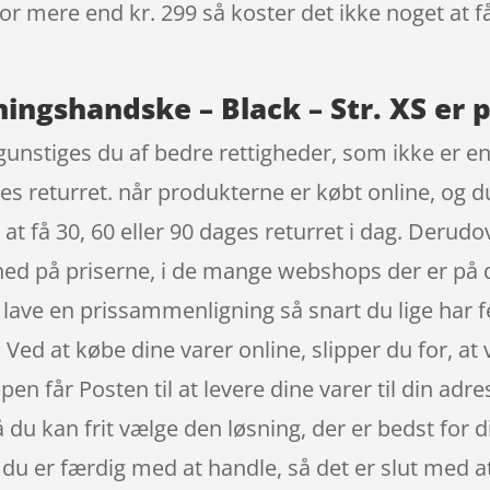
 for mere end kr. 299 så koster det ikke noget at f
ingshandske – Black – Str. XS er p
nstiges du af bedre rettigheder, som ikke er en 
ges returret. når produkterne er købt online, og 
 at få 30, 60 eller 90 dages returret i dag. Derud
hed på priserne, i de mange webshops der er på 
 lave en prissammenligning så snart du lige har 
Ved at købe dine varer online, slipper du for, at 
en får Posten til at levere dine varer til din ad
 så du kan frit vælge den løsning, der er bedst for
år du er færdig med at handle, så det er slut med 