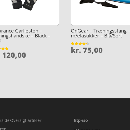
rance Garlieston –
OnGear – Træningsstang –
ingshandske – Black –
m/elastikker – Blå/Sort
S
kr.
75,00
Vurderet
.
120,00
4.3
et
ud af 5
5
rside
Oversigt artikler
htp-iso
rer