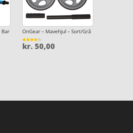
 Bar
OnGear – Mavehjul – Sort/Grå
kr.
50,00
Vurderet
4.1
ud af 5