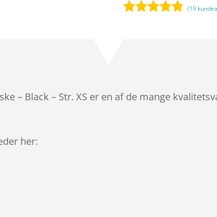
(
19
kundea
Bedømt
som
4.7
ud af 5
baseret på
kundebedø
mmelser
e – Black – Str. XS er en af de mange kvalitetsv
leder her: