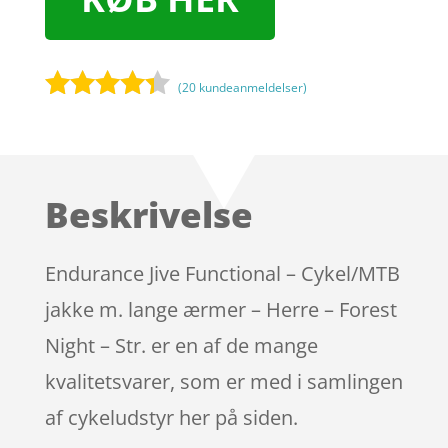
(
20
kundeanmeldelser)
Bedømt
som
4.2
ud af 5
baseret
Beskrivelse
på
kundebedø
mmelser
Endurance Jive Functional – Cykel/MTB
jakke m. lange ærmer – Herre – Forest
Night – Str. er en af de mange
kvalitetsvarer, som er med i samlingen
af cykeludstyr her på siden.