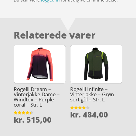
Relaterede varer
Rogelli Dream –
Rogelli Infinite –
Vinterjakke Dame –
Vinterjakke – Grøn
Windtex – Purple
sort gul – Str. L
coral – Str. L
kr.
484,00
Vurderet
kr.
515,00
4.1
Vurderet
ud af 5
4.4
ud af 5