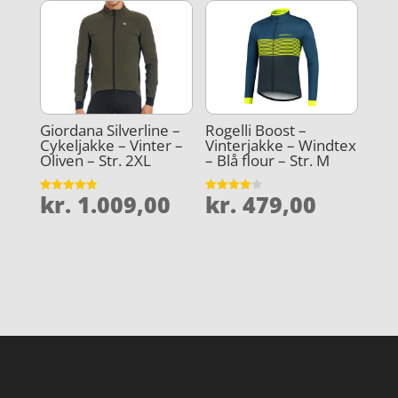
Giordana Silverline –
Rogelli Boost –
Cykeljakke – Vinter –
Vinterjakke – Windtex
Oliven – Str. 2XL
– Blå flour – Str. M
kr.
1.009,00
kr.
479,00
Vurderet
Vurderet
4.9
3.9
ud af 5
ud af 5