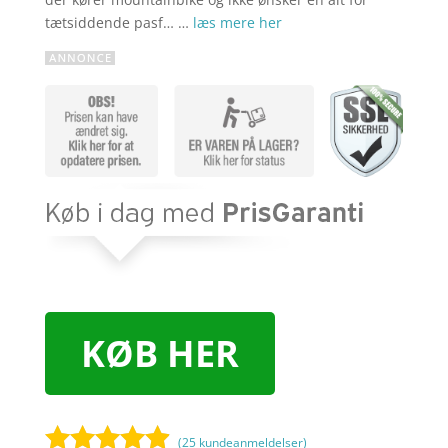
tætsiddende pasf… …
læs mere her
KØB HER
(
25
kundeanmeldelser)