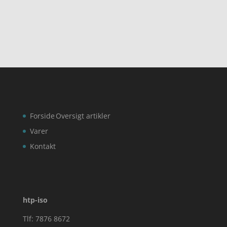
ud af 5
ud af 5
Forside
Oversigt artikler
Varer
Kontakt
htp-iso
Tlf: 7876 8672