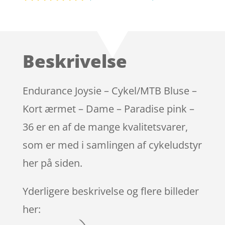
Bedømt
som
4.8
ud af 5
baseret på
Beskrivelse
kundebedø
mmelser
Endurance Joysie – Cykel/MTB Bluse –
Kort ærmet – Dame – Paradise pink –
36 er en af de mange kvalitetsvarer,
som er med i samlingen af cykeludstyr
her på siden.
Yderligere beskrivelse og flere billeder
her: