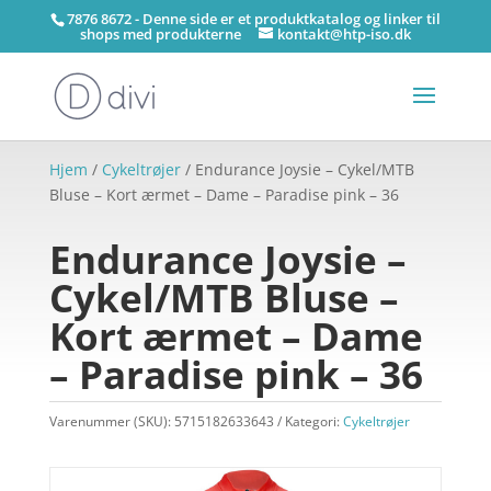
7876 8672 - Denne side er et produktkatalog og linker til
shops med produkterne
kontakt@htp-iso.dk
Hjem
/
Cykeltrøjer
/ Endurance Joysie – Cykel/MTB
Bluse – Kort ærmet – Dame – Paradise pink – 36
Endurance Joysie –
Cykel/MTB Bluse –
Kort ærmet – Dame
– Paradise pink – 36
Varenummer (SKU):
5715182633643
Kategori:
Cykeltrøjer