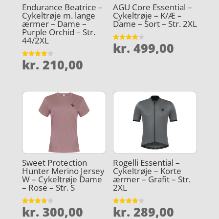
Endurance Beatrice –
AGU Core Essential –
Cykeltrøje m. lange
Cykeltrøje – K/Æ –
ærmer – Dame –
Dame – Sort – Str. 2XL
Purple Orchid – Str.
44/2XL
kr.
499,00
Vurderet
4.1
ud af 5
kr.
210,00
Vurderet
4
ud af 5
Sweet Protection
Rogelli Essential –
Hunter Merino Jersey
Cykeltrøje – Korte
W – Cykeltrøje Dame
ærmer – Grafit – Str.
– Rose – Str. S
2XL
kr.
300,00
kr.
289,00
Vurderet
Vurderet
3.8
4.1