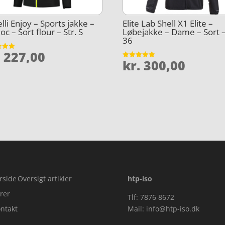
lli Enjoy – Sports jakke –
Elite Lab Shell X1 Elite –
oc – Sort flour – Str. S
Løbejakke – Dame – Sort –
36
.
227,00
et
kr.
300,00
Vurderet
5
4.9
ud af 5
rside
Oversigt artikler
htp-iso
rer
Tlf: 7876 8672
ntakt
Mail:
info@htp-iso.dk