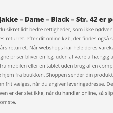
akke – Dame – Black – Str. 42 er p
u sikret lidt bedre rettigheder, som ikke nødvendi
s returret. efter dit online køb, der findes også
 års returret. Når webshops har hele deres vareka
gne priser bliver en leg, uden af være afhængig af
ra mobilen eller en tablet uden brug af en comp
ne hjem fra butikken. Shoppen sender din produkter
an frit vælges, når du angiver leveringadresse. De
køen er der slet ikke, når du handler online, så sl
somste.