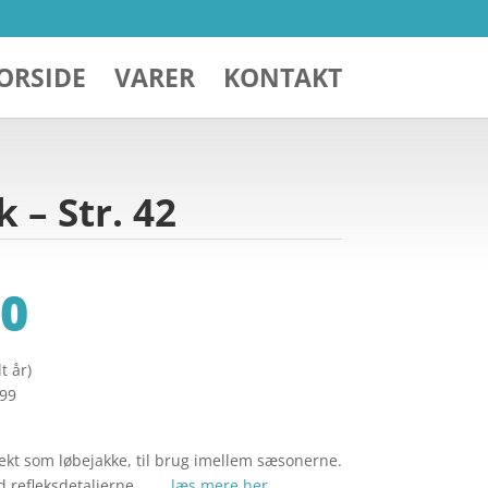
ORSIDE
VARER
KONTAKT
 – Str. 42
0
t år)
299
ekt som løbejakke, til brug imellem sæsonerne.
d refleksdetaljerne … …
læs mere her