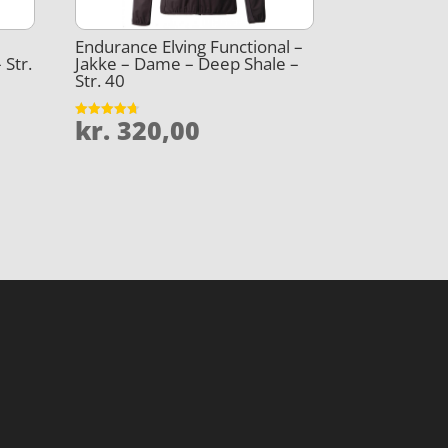
Endurance Elving Functional –
 Str.
Jakke – Dame – Deep Shale –
Str. 40
kr.
320,00
Vurderet
4.7
ud af 5