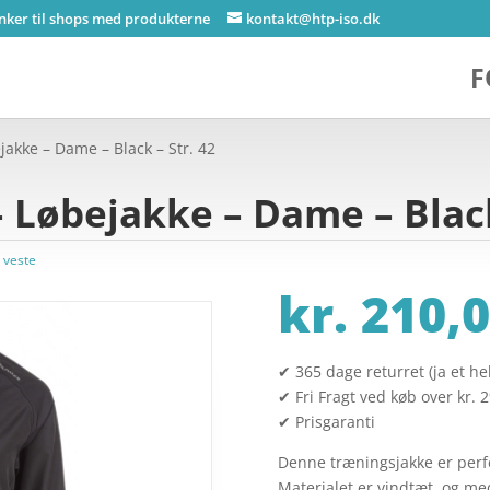
inker til shops med produkterne
kontakt@htp-iso.dk
F
akke – Dame – Black – Str. 42
 Løbejakke – Dame – Black
 veste
kr.
210,0
✔ 365 dage returret (ja et hel
✔ Fri Fragt ved køb over kr. 
✔ Prisgaranti
Denne træningsjakke er perf
Materialet er vindtæt, og me