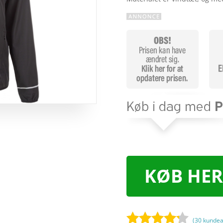
KØB HER
(
30
kundea