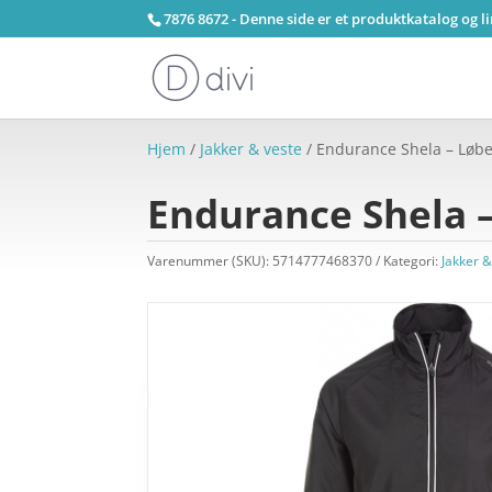
7876 8672 - Denne side er et produktkatalog og l
Hjem
/
Jakker & veste
/ Endurance Shela – Løbej
Endurance Shela –
Varenummer (SKU):
5714777468370
Kategori:
Jakker &