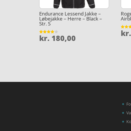
Endurance Lessend Jakke –
Roge
Løbejakke – Herre – Black –
Airbl
Str. S
kr
Vurder
kr.
180,00
5
Vurderet
ud af 
3.9
ud af 5
Fo
Va
Ko