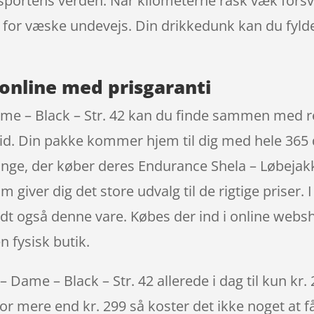
sportens verden. Når kilometerne rask væk forsvin
g for væske undevejs. Din drikkedunk kan du fy
online med prisgaranti
me – Black – Str. 42 kan du finde sammen med re
tid. Din pakke kommer hjem til dig med hele 365
nge, der køber deres Endurance Shela – Løbejakk
iver dig det store udvalg til de rigtige priser. I
ndt også denne vare. Købes der ind i online webs
n fysisk butik.
Dame – Black – Str. 42 allerede i dag til kun kr.
 for mere end kr. 299 så koster det ikke noget at f