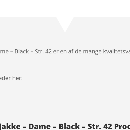
Bedømt
som
4.1
ud af 5
baseret
på
kundebedø
mmelser
e – Black – Str. 42 er en af de mange kvalitetsv
leder her:
jakke – Dame – Black – Str. 42 Pr