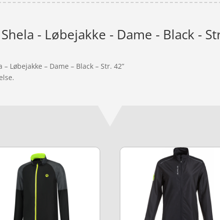
hela - Løbejakke - Dame - Black - Str
 – Løbejakke – Dame – Black – Str. 42”
else.