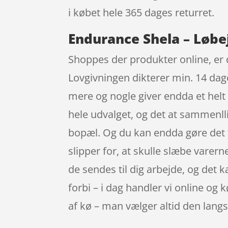
i købet hele 365 dages returret.
Endurance Shela – Løbej
Shoppes der produkter online, er d
Lovgivningen dikterer min. 14 dage
mere og nogle giver endda et helt
hele udvalget, og det at sammenlli
bopæl. Og du kan endda gøre det f
slipper for, at skulle slæbe varer
de sendes til dig arbejde, og det k
forbi – i dag handler vi online og 
af kø – man vælger altid den lang