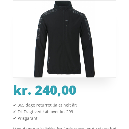
kr.
240,00
✔ 365 dage returret (ja et helt år)
✔ Fri Fragt ved køb over kr. 299
✔ Prisgaranti
Med denne cykeljakke fra Endurance, er du sikret høj