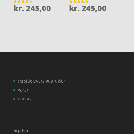
kr.
245,00
kr.
245,00
Vurderet
Vurderet
3.9
4.8
ud af 5
ud af 5
Forside
Oversigt artikler
Varer
Kontakt
htp-iso