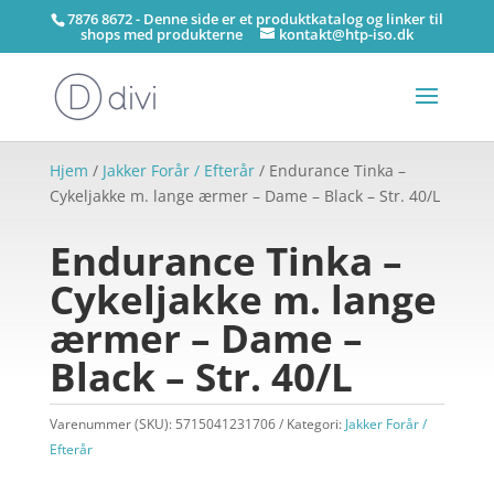
7876 8672 - Denne side er et produktkatalog og linker til
shops med produkterne
kontakt@htp-iso.dk
Hjem
/
Jakker Forår / Efterår
/ Endurance Tinka –
Cykeljakke m. lange ærmer – Dame – Black – Str. 40/L
Endurance Tinka –
Cykeljakke m. lange
ærmer – Dame –
Black – Str. 40/L
Varenummer (SKU):
5715041231706
Kategori:
Jakker Forår /
Efterår