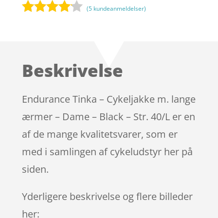
(
5
kundeanmeldelser)
Bedømt
som
4
ud af 5
baseret
Beskrivelse
på
kundebed
ømmels
Endurance Tinka – Cykeljakke m. lange
er
ærmer – Dame – Black – Str. 40/L er en
af de mange kvalitetsvarer, som er
med i samlingen af cykeludstyr her på
siden.
Yderligere beskrivelse og flere billeder
her: