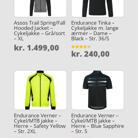
Assos Trail Spring/Fall
Endurance Tinka –
Hooded Jacket –
Cykeljakke m. lange
Cykeljakke – Grå/sort
ærmer – Dame –
– XL
Black – Str. 36/S
kr.
1.499,00
kr.
240,00
Vurderet
4.2
ud af 5
Endurance Verner –
Endurance Verner –
Cykel/MTB jakke –
Cykel/MTB jakke –
Herre – Safety Yellow
Herre – Blue Sapphire
– Str. 2XL
– Str. S