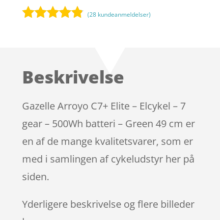
(
28
kundeanmeldelser)
Bedømt
som
4.7
ud af 5
baseret på
Beskrivelse
kundebedø
mmelser
Gazelle Arroyo C7+ Elite – Elcykel – 7
gear – 500Wh batteri – Green 49 cm er
en af de mange kvalitetsvarer, som er
med i samlingen af cykeludstyr her på
siden.
Yderligere beskrivelse og flere billeder