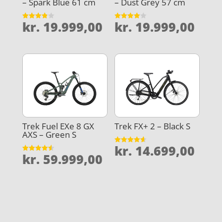
– Spark Blue 61 cm
– Dust Grey 57 cm
kr.
19.999,00
kr.
19.999,00
Vurderet
Vurderet
3.9
4
ud af 5
ud af 5
Trek Fuel EXe 8 GX
Trek FX+ 2 – Black S
AXS – Green S
kr.
14.699,00
Vurderet
kr.
59.999,00
4.6
Vurderet
ud af 5
4.6
ud af 5