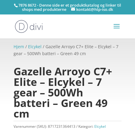
7876 8672 - Denne side er et produktkatalog og linker til
shops med produkterne
kontakt@htp-iso.dk
Hjem
/
Elcykel
/ Gazelle Arroyo C7+ Elite – Elcykel – 7
gear – 500Wh batteri – Green 49 cm
Gazelle Arroyo C7+
Elite – Elcykel – 7
gear – 500Wh
batteri – Green 49
cm
Varenummer (SKU):
8717231364413
Kategori:
Elcykel