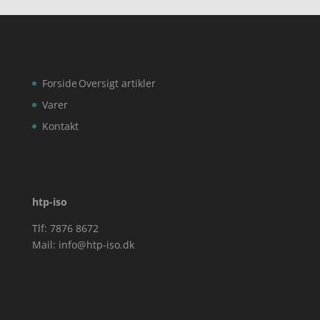
Forside
Oversigt artikler
Varer
Kontakt
htp-iso
Tlf: 7876 8672
Mail:
info@htp-iso.dk