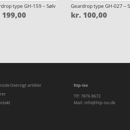
drop type GH-159 – Sølv
Geardrop type GH-027 – S
.
199,00
kr.
100,00
rside
Oversigt artikler
htp-iso
rer
Tlf: 7876 8672
ntakt
Mail:
info@htp-iso.dk