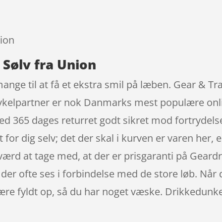
9
sion
 Sølv fra Union
ange til at få et ekstra smil på læben. Gear & T
ykelpartner er nok Danmarks mest populære onli
d 365 dages returret godt sikret mod fortrydelse
 for dig selv; det der skal i kurven er varen her, er
værd at tage med, at der er prisgaranti på Geard
er ofte ses i forbindelse med de store løb. Når
være fyldt op, så du har noget væske. Drikkedunk