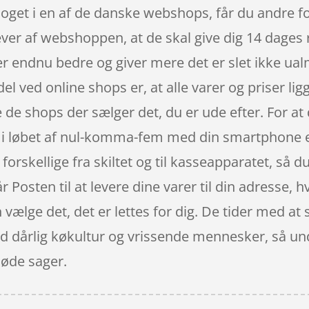
oget i en af de danske webshops, får du andre fo
ver af webshoppen, at de skal give dig 14 dages r
r endnu bedre og giver mere det er slet ikke ualmi
el ved online shops er, at alle varer og priser lig
e de shops der sælger det, du er ude efter. For at
i løbet af nul-komma-fem med din smartphone ell
 forskellige fra skiltet og til kasseapparatet, så du
r Posten til at levere dine varer til din adresse, h
 vælge det, det er lettes for dig. De tider med at s
med dårlig køkultur og vrissende mennesker, så u
søde sager.