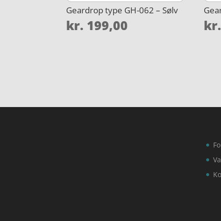
Geardrop type GH-062 – Sølv
Gear
kr.
199,00
kr
Fo
Va
Ko