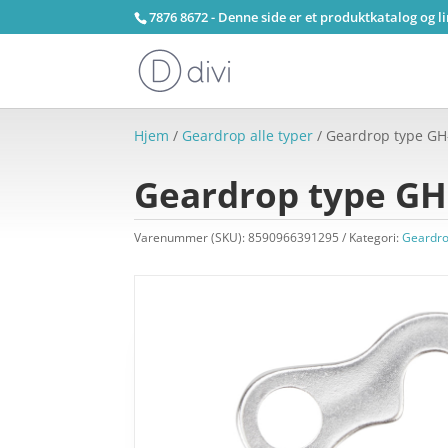
7876 8672 - Denne side er et produktkatalog og l
Hjem
/
Geardrop alle typer
/ Geardrop type GH-
Geardrop type GH-
Varenummer (SKU):
8590966391295
Kategori:
Geardro