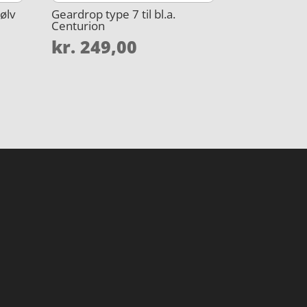
ølv
Geardrop type 7 til bl.a.
Centurion
kr.
249,00