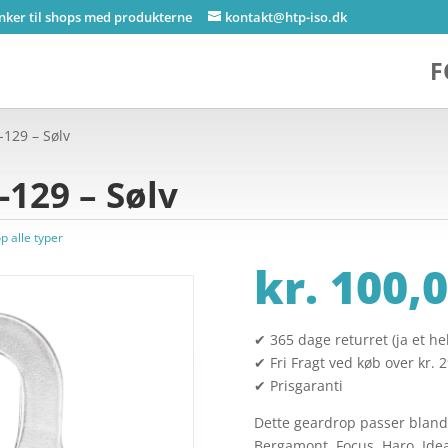
inker til shops med produkterne
kontakt@htp-iso.dk
F
129 – Sølv
129 – Sølv
p alle typer
kr.
100,0
✔ 365 dage returret (ja et hel
✔ Fri Fragt ved køb over kr. 
✔ Prisgaranti
Dette geardrop passer bland a
Bergamont, Focus, Haro, Idea