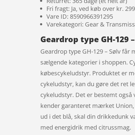
Returret: 365 dage (et helt år)
Fri fragt: Ja, ved køb over kr. 29
Vare ID: 8590966391295
Varekategori: Gear & Transmis
Geardrop type GH-129 –
Geardrop type GH-129 – Sølv får m
sælgende kategorier i shoppen. C
købescykeludstyr. Produktet er me
cykeludstyr, kan du gøre det ret let
cykeludstyr. Det er bestemt også 
kender garanteret mærket Union, d
ud i det blå, skal din drikkedunk 
med energidrik med citrussmag.