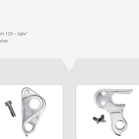
H-129 – Sølv”
else.