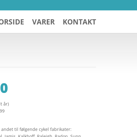
ORSIDE
VARER
KONTAKT
0
t år)
299
ndet til følgende cykel fabrikater:
l, Jamis, Kalkhoff, Raleigh, Radon, Sunn,