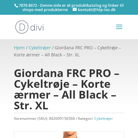
7876 8672 - Denne side er et produktkatalog og linker til
shops med produkterne
kontakt@htp-iso.dk
Hjem
/
Cykeltrøjer
/ Giordana FRC PRO – Cykeltrøje –
Korte ærmer – All Black – Str. XL
Giordana FRC PRO –
Cykeltrøje – Korte
ærmer – All Black –
Str. XL
Varenummer (SKU):
842009156568
Kategori:
Cykeltrøjer