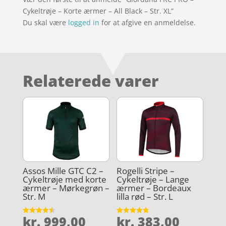
Cykeltrøje – Korte ærmer – All Black – Str. XL”
Du skal være
logged in
for at afgive en anmeldelse.
Relaterede varer
Assos Mille GTC C2 –
Rogelli Stripe –
Cykeltrøje med korte
Cykeltrøje – Lange
ærmer – Mørkegrøn –
ærmer – Bordeaux
Str. M
lilla rød – Str. L
kr.
999,00
kr.
383,00
Vurderet
Vurderet
4.6
4.8