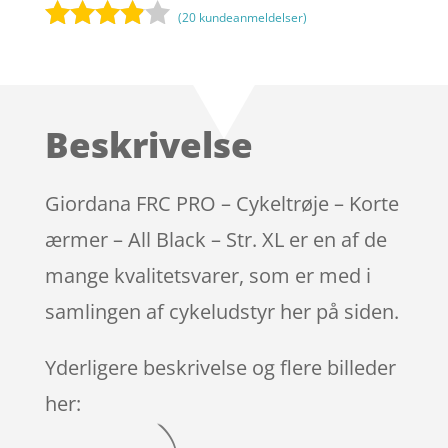
(
20
kundeanmeldelser)
Bedømt
som
3.8
ud af 5
baseret
Beskrivelse
på
kundebed
ømmels
Giordana FRC PRO – Cykeltrøje – Korte
er
ærmer – All Black – Str. XL er en af de
mange kvalitetsvarer, som er med i
samlingen af cykeludstyr her på siden.
Yderligere beskrivelse og flere billeder
her: