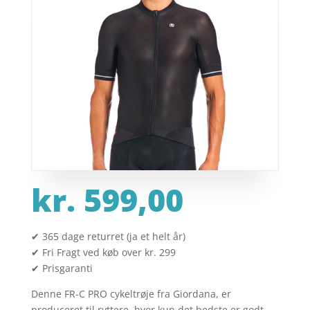
kr.
599,00
✔ 365 dage returret (ja et helt år)
✔ Fri Fragt ved køb over kr. 299
✔ Prisgaranti
Denne FR-C PRO cykeltrøje fra Giordana, er
produceret til ryttere, hvor kun det bedste er godt