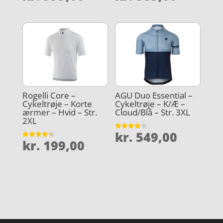
ud af 5
ud af 5
Rogelli Core –
AGU Duo Essential –
Cykeltrøje – Korte
Cykeltrøje – K/Æ –
ærmer – Hvid – Str.
Cloud/Blå – Str. 3XL
2XL
kr.
549,00
Vurderet
kr.
199,00
4
Vurderet
ud af 5
4.3
ud af 5